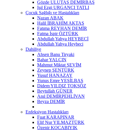
Gözde ULUTAŞ DEMİRBAŞ
Işıl Ezgi URGANCI TATLI
Çocuk Sağlığı ve Hastalıkları
Nazan ABAK
Halil İBRAHİM AKTAŞ
Fatıma REYHAN DEMİR
Fatma İspir ÖZTÜRK
Abdullah Yahya HEYBECİ
Abdullah Yahya Heybeci
Dahiliye
Ahsen Banu Tiryaki
Bahar YALÇIN
Mahmut Miktat SEVİM
Zeynep ŞENTÜRK
Yusuf HANAZAY
Yunus Emre YEŞİLBAŞ
Didem YILDIZ TOKSÖZ
Beytullah GÜNER
Anıl DEMİRPEHLİVAN
Beyza DEMİR
Enfeksiyon Hastalıkları
Fuat KARAPINAR
Elif Nur YILMAZTÜRK
Özenir KOCABIYIK