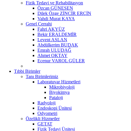
Fizik Tedavi ve Rehabilitasyon
Özcan GÜNESEN
Dilek Özge ZİNCİR ERÇİN
Vahdi Murat KAYA
Genel Cerrahi
Fahri AKYÜZ
Bekir ERALDEMİR
Levent ASLAN
Abdülkerim BUDAK
Emrah ULUDAĞ
Ahmet OKTAY
Ecenur VAROL GÜLER
Tıbbi Birimler
Tanı Birimlerimiz
Laboratuvar Hizmetleri
Mikrobiyoloji
Biyokimya
Pataloji
Radyoloji
Endoskopi Ünitesi
Odyometri
Özelikli Hizmetler
GETAT
Fizik Tedavi Ünitesi