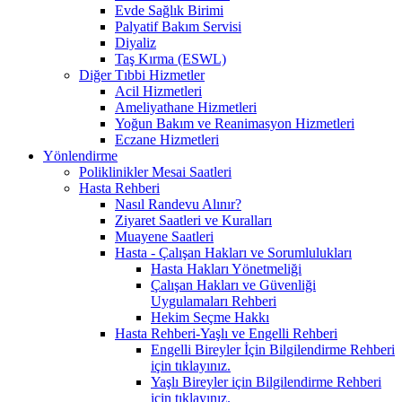
Evde Sağlık Birimi
Palyatif Bakım Servisi
Diyaliz
Taş Kırma (ESWL)
Diğer Tıbbi Hizmetler
Acil Hizmetleri
Ameliyathane Hizmetleri
Yoğun Bakım ve Reanimasyon Hizmetleri
Eczane Hizmetleri
Yönlendirme
Poliklinikler Mesai Saatleri
Hasta Rehberi
Nasıl Randevu Alınır?
Ziyaret Saatleri ve Kuralları
Muayene Saatleri
Hasta - Çalışan Hakları ve Sorumlulukları
Hasta Hakları Yönetmeliği
Çalışan Hakları ve Güvenliği
Uygulamaları Rehberi
Hekim Seçme Hakkı
Hasta Rehberi-Yaşlı ve Engelli Rehberi
Engelli Bireyler İçin Bilgilendirme Rehberi
için tıklayınız.
Yaşlı Bireyler için Bilgilendirme Rehberi
için tıklayınız.