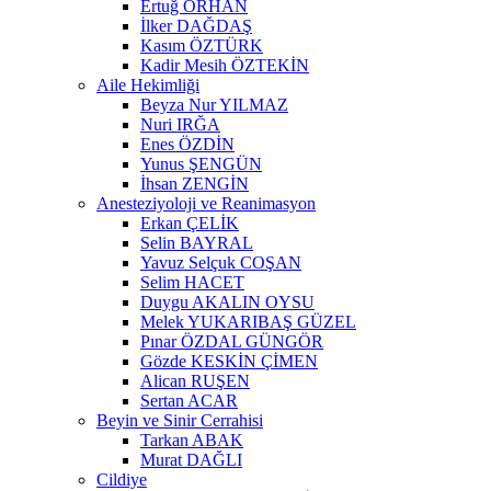
Ertuğ ORHAN
İlker DAĞDAŞ
Kasım ÖZTÜRK
Kadir Mesih ÖZTEKİN
Aile Hekimliği
Beyza Nur YILMAZ
Nuri IRĞA
Enes ÖZDİN
Yunus ŞENGÜN
İhsan ZENGİN
Anesteziyoloji ve Reanimasyon
Erkan ÇELİK
Selin BAYRAL
Yavuz Selçuk COŞAN
Selim HACET
Duygu AKALIN OYSU
Melek YUKARIBAŞ GÜZEL
Pınar ÖZDAL GÜNGÖR
Gözde KESKİN ÇİMEN
Alican RUŞEN
Sertan ACAR
Beyin ve Sinir Cerrahisi
Tarkan ABAK
Murat DAĞLI
Cildiye