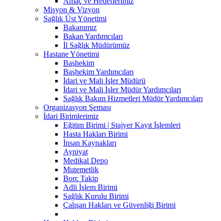
Amaç ve Hedeflerimiz
Misyon & Vizyon
Sağlık Üst Yönetimi
Bakanımız
Bakan Yardımcıları
İl Sağlık Müdürümüz
Hastane Yönetimi
Başhekim
Başhekim Yardımcıları
İdari ve Mali İşler Müdürü
İdari ve Mali İşler Müdür Yardımcıları
Sağlık Bakım Hizmetleri Müdür Yardımcıları
Organizasyon Şeması
İdari Birimlerimiz
Eğitim Birimi | Stajyer Kayıt İşlemleri
Hasta Hakları Birimi
İnsan Kaynakları
Ayniyat
Medikal Depo
Mutemetlik
Borç Takip
Adli İşlem Birimi
Sağlık Kurulu Birimi
Çalışan Hakları ve Güvenliği Birimi