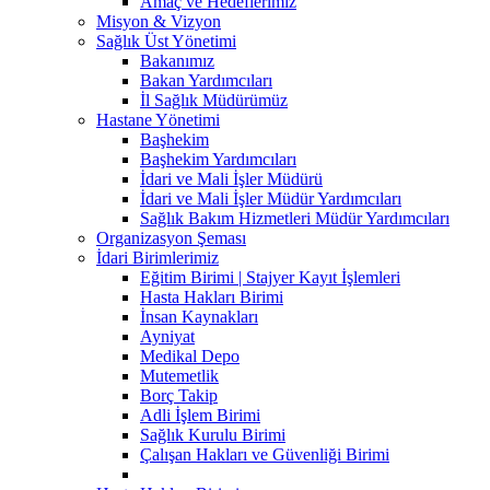
Amaç ve Hedeflerimiz
Misyon & Vizyon
Sağlık Üst Yönetimi
Bakanımız
Bakan Yardımcıları
İl Sağlık Müdürümüz
Hastane Yönetimi
Başhekim
Başhekim Yardımcıları
İdari ve Mali İşler Müdürü
İdari ve Mali İşler Müdür Yardımcıları
Sağlık Bakım Hizmetleri Müdür Yardımcıları
Organizasyon Şeması
İdari Birimlerimiz
Eğitim Birimi | Stajyer Kayıt İşlemleri
Hasta Hakları Birimi
İnsan Kaynakları
Ayniyat
Medikal Depo
Mutemetlik
Borç Takip
Adli İşlem Birimi
Sağlık Kurulu Birimi
Çalışan Hakları ve Güvenliği Birimi