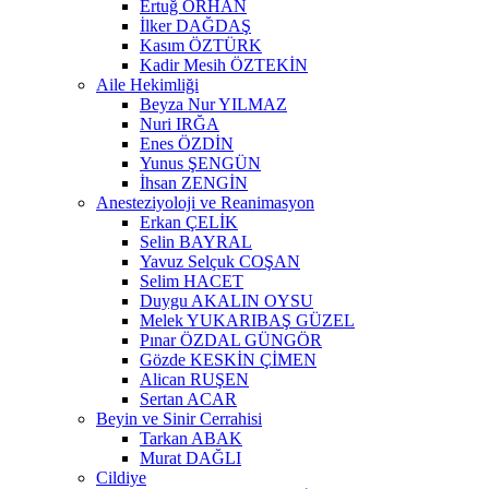
Ertuğ ORHAN
İlker DAĞDAŞ
Kasım ÖZTÜRK
Kadir Mesih ÖZTEKİN
Aile Hekimliği
Beyza Nur YILMAZ
Nuri IRĞA
Enes ÖZDİN
Yunus ŞENGÜN
İhsan ZENGİN
Anesteziyoloji ve Reanimasyon
Erkan ÇELİK
Selin BAYRAL
Yavuz Selçuk COŞAN
Selim HACET
Duygu AKALIN OYSU
Melek YUKARIBAŞ GÜZEL
Pınar ÖZDAL GÜNGÖR
Gözde KESKİN ÇİMEN
Alican RUŞEN
Sertan ACAR
Beyin ve Sinir Cerrahisi
Tarkan ABAK
Murat DAĞLI
Cildiye