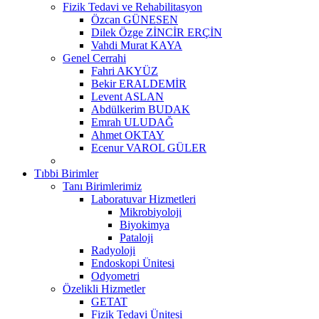
Fizik Tedavi ve Rehabilitasyon
Özcan GÜNESEN
Dilek Özge ZİNCİR ERÇİN
Vahdi Murat KAYA
Genel Cerrahi
Fahri AKYÜZ
Bekir ERALDEMİR
Levent ASLAN
Abdülkerim BUDAK
Emrah ULUDAĞ
Ahmet OKTAY
Ecenur VAROL GÜLER
Tıbbi Birimler
Tanı Birimlerimiz
Laboratuvar Hizmetleri
Mikrobiyoloji
Biyokimya
Pataloji
Radyoloji
Endoskopi Ünitesi
Odyometri
Özelikli Hizmetler
GETAT
Fizik Tedavi Ünitesi