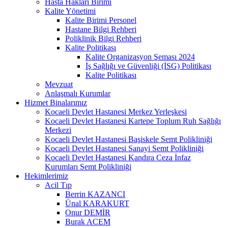
Hasta Hakları Birimi
Kalite Yönetimi
Kalite Birimi Personel
Hastane Bilgi Rehberi
Poliklinik Bilgi Rehberi
Kalite Politikası
Kalite Organizasyon Şeması 2024
İş Sağlığı ve Güvenliği (İSG) Politikası
Kalite Politikası
Mevzuat
Anlaşmalı Kurumlar
Hizmet Binalarımız
Kocaeli Devlet Hastanesi Merkez Yerleşkesi
Kocaeli Devlet Hastanesi Kartepe Toplum Ruh Sağlığı
Merkezi
Kocaeli Devlet Hastanesi Başiskele Semt Polikliniği
Kocaeli Devlet Hastanesi Sanayi Semt Polikliniği
Kocaeli Devlet Hastanesi Kandıra Ceza İnfaz
Kurumları Semt Polikliniği
Hekimlerimiz
Acil Tıp
Berrin KAZANCI
Ünal KARAKURT
Onur DEMİR
Burak ACEM