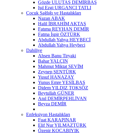
Gözde ULUTAŞ DEMİRBAŞ
Işıl Ezgi URGANCI TATLI
Çocuk Sağlığı ve Hastalıkları
Nazan ABAK
Halil İBRAHİM AKTAŞ
Fatıma REYHAN DEMİR
Fatma İspir ÖZTÜRK
Abdullah Yahya HEYBECİ
Abdullah Yahya Heybeci
Dahiliye
Ahsen Banu Tiryaki
Bahar YALÇIN
Mahmut Miktat SEVİM
Zeynep ŞENTÜRK
Yusuf HANAZAY
Yunus Emre YEŞİLBAŞ
Didem YILDIZ TOKSÖZ
Beytullah GÜNER
Anıl DEMİRPEHLİVAN
Beyza DEMİR
Enfeksiyon Hastalıkları
Fuat KARAPINAR
Elif Nur YILMAZTÜRK
Özenir KOCABIYIK