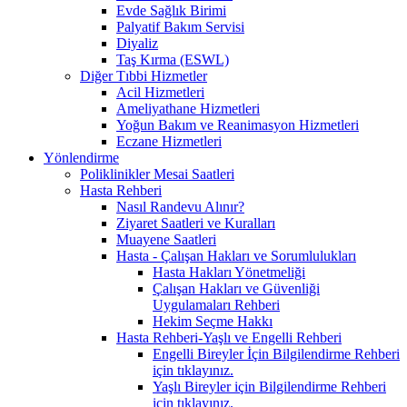
Evde Sağlık Birimi
Palyatif Bakım Servisi
Diyaliz
Taş Kırma (ESWL)
Diğer Tıbbi Hizmetler
Acil Hizmetleri
Ameliyathane Hizmetleri
Yoğun Bakım ve Reanimasyon Hizmetleri
Eczane Hizmetleri
Yönlendirme
Poliklinikler Mesai Saatleri
Hasta Rehberi
Nasıl Randevu Alınır?
Ziyaret Saatleri ve Kuralları
Muayene Saatleri
Hasta - Çalışan Hakları ve Sorumlulukları
Hasta Hakları Yönetmeliği
Çalışan Hakları ve Güvenliği
Uygulamaları Rehberi
Hekim Seçme Hakkı
Hasta Rehberi-Yaşlı ve Engelli Rehberi
Engelli Bireyler İçin Bilgilendirme Rehberi
için tıklayınız.
Yaşlı Bireyler için Bilgilendirme Rehberi
için tıklayınız.