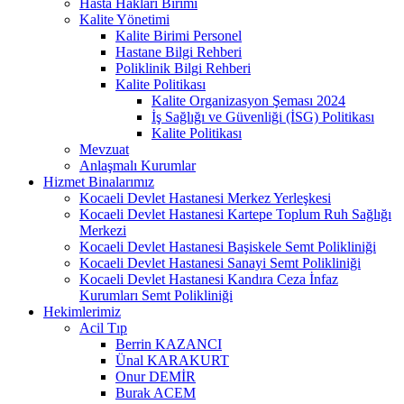
Hasta Hakları Birimi
Kalite Yönetimi
Kalite Birimi Personel
Hastane Bilgi Rehberi
Poliklinik Bilgi Rehberi
Kalite Politikası
Kalite Organizasyon Şeması 2024
İş Sağlığı ve Güvenliği (İSG) Politikası
Kalite Politikası
Mevzuat
Anlaşmalı Kurumlar
Hizmet Binalarımız
Kocaeli Devlet Hastanesi Merkez Yerleşkesi
Kocaeli Devlet Hastanesi Kartepe Toplum Ruh Sağlığı
Merkezi
Kocaeli Devlet Hastanesi Başiskele Semt Polikliniği
Kocaeli Devlet Hastanesi Sanayi Semt Polikliniği
Kocaeli Devlet Hastanesi Kandıra Ceza İnfaz
Kurumları Semt Polikliniği
Hekimlerimiz
Acil Tıp
Berrin KAZANCI
Ünal KARAKURT
Onur DEMİR
Burak ACEM