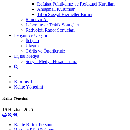
Refakat Politikamız ve Refakatçi Kuralları
Anlaşmalı Kurumlar
Tıbbi Sosyal Hizmetler Birimi
Randevu Al
Laboratuvar Tetkik Sonuçları
Radyoloji Rapor Sonuçları
İletişim ve Ulaşım
İletişim
Ulaşım
Görüş ve Önerileriniz
Dijital Medya
Sosyal Medya Hesaplarımız
Kurumsal
Kalite Yönetimi
Kalite Yönetimi
19 Haziran 2025
Kalite Birimi Personel
Hastane Bilgi Rehberi