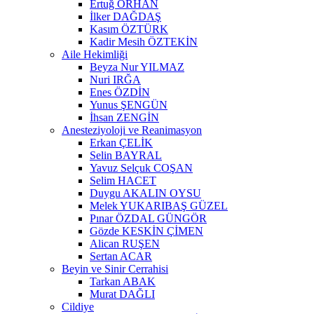
Ertuğ ORHAN
İlker DAĞDAŞ
Kasım ÖZTÜRK
Kadir Mesih ÖZTEKİN
Aile Hekimliği
Beyza Nur YILMAZ
Nuri IRĞA
Enes ÖZDİN
Yunus ŞENGÜN
İhsan ZENGİN
Anesteziyoloji ve Reanimasyon
Erkan ÇELİK
Selin BAYRAL
Yavuz Selçuk COŞAN
Selim HACET
Duygu AKALIN OYSU
Melek YUKARIBAŞ GÜZEL
Pınar ÖZDAL GÜNGÖR
Gözde KESKİN ÇİMEN
Alican RUŞEN
Sertan ACAR
Beyin ve Sinir Cerrahisi
Tarkan ABAK
Murat DAĞLI
Cildiye