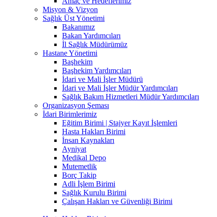
Amaç ve Hedeflerimiz
Misyon & Vizyon
Sağlık Üst Yönetimi
Bakanımız
Bakan Yardımcıları
İl Sağlık Müdürümüz
Hastane Yönetimi
Başhekim
Başhekim Yardımcıları
İdari ve Mali İşler Müdürü
İdari ve Mali İşler Müdür Yardımcıları
Sağlık Bakım Hizmetleri Müdür Yardımcıları
Organizasyon Şeması
İdari Birimlerimiz
Eğitim Birimi | Stajyer Kayıt İşlemleri
Hasta Hakları Birimi
İnsan Kaynakları
Ayniyat
Medikal Depo
Mutemetlik
Borç Takip
Adli İşlem Birimi
Sağlık Kurulu Birimi
Çalışan Hakları ve Güvenliği Birimi