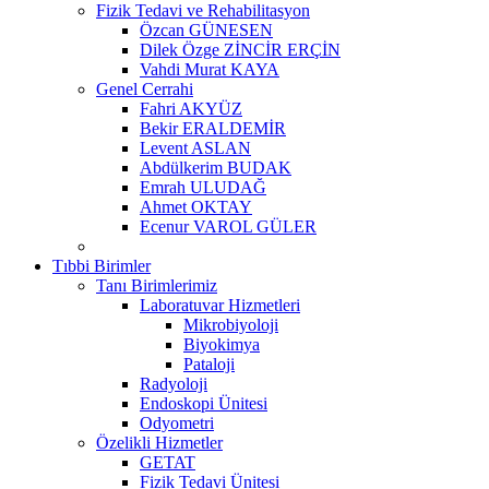
Fizik Tedavi ve Rehabilitasyon
Özcan GÜNESEN
Dilek Özge ZİNCİR ERÇİN
Vahdi Murat KAYA
Genel Cerrahi
Fahri AKYÜZ
Bekir ERALDEMİR
Levent ASLAN
Abdülkerim BUDAK
Emrah ULUDAĞ
Ahmet OKTAY
Ecenur VAROL GÜLER
Tıbbi Birimler
Tanı Birimlerimiz
Laboratuvar Hizmetleri
Mikrobiyoloji
Biyokimya
Pataloji
Radyoloji
Endoskopi Ünitesi
Odyometri
Özelikli Hizmetler
GETAT
Fizik Tedavi Ünitesi