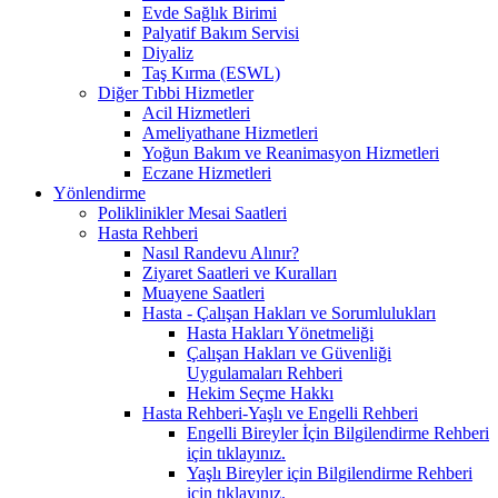
Evde Sağlık Birimi
Palyatif Bakım Servisi
Diyaliz
Taş Kırma (ESWL)
Diğer Tıbbi Hizmetler
Acil Hizmetleri
Ameliyathane Hizmetleri
Yoğun Bakım ve Reanimasyon Hizmetleri
Eczane Hizmetleri
Yönlendirme
Poliklinikler Mesai Saatleri
Hasta Rehberi
Nasıl Randevu Alınır?
Ziyaret Saatleri ve Kuralları
Muayene Saatleri
Hasta - Çalışan Hakları ve Sorumlulukları
Hasta Hakları Yönetmeliği
Çalışan Hakları ve Güvenliği
Uygulamaları Rehberi
Hekim Seçme Hakkı
Hasta Rehberi-Yaşlı ve Engelli Rehberi
Engelli Bireyler İçin Bilgilendirme Rehberi
için tıklayınız.
Yaşlı Bireyler için Bilgilendirme Rehberi
için tıklayınız.