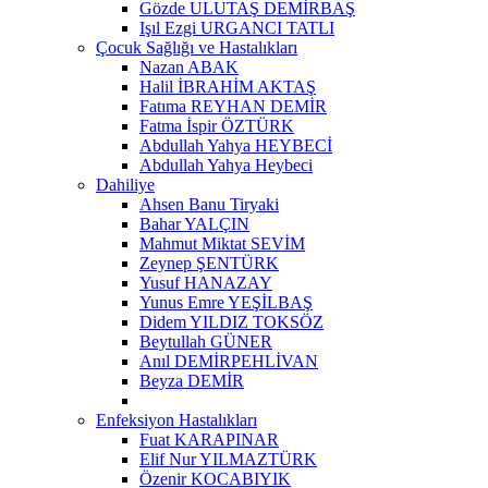
Gözde ULUTAŞ DEMİRBAŞ
Işıl Ezgi URGANCI TATLI
Çocuk Sağlığı ve Hastalıkları
Nazan ABAK
Halil İBRAHİM AKTAŞ
Fatıma REYHAN DEMİR
Fatma İspir ÖZTÜRK
Abdullah Yahya HEYBECİ
Abdullah Yahya Heybeci
Dahiliye
Ahsen Banu Tiryaki
Bahar YALÇIN
Mahmut Miktat SEVİM
Zeynep ŞENTÜRK
Yusuf HANAZAY
Yunus Emre YEŞİLBAŞ
Didem YILDIZ TOKSÖZ
Beytullah GÜNER
Anıl DEMİRPEHLİVAN
Beyza DEMİR
Enfeksiyon Hastalıkları
Fuat KARAPINAR
Elif Nur YILMAZTÜRK
Özenir KOCABIYIK