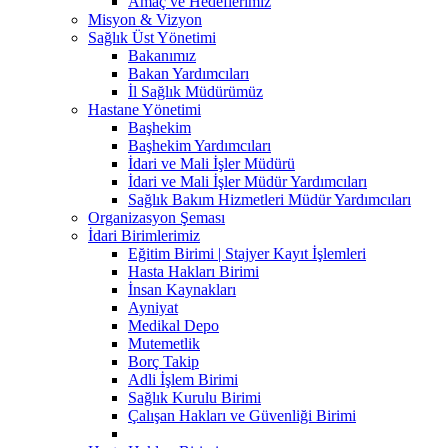
Amaç ve Hedeflerimiz
Misyon & Vizyon
Sağlık Üst Yönetimi
Bakanımız
Bakan Yardımcıları
İl Sağlık Müdürümüz
Hastane Yönetimi
Başhekim
Başhekim Yardımcıları
İdari ve Mali İşler Müdürü
İdari ve Mali İşler Müdür Yardımcıları
Sağlık Bakım Hizmetleri Müdür Yardımcıları
Organizasyon Şeması
İdari Birimlerimiz
Eğitim Birimi | Stajyer Kayıt İşlemleri
Hasta Hakları Birimi
İnsan Kaynakları
Ayniyat
Medikal Depo
Mutemetlik
Borç Takip
Adli İşlem Birimi
Sağlık Kurulu Birimi
Çalışan Hakları ve Güvenliği Birimi