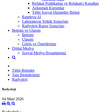
Refakat Politikamız ve Refakatçi Kuralları
Anlaşmalı Kurumlar
Tıbbi Sosyal Hizmetler Birimi
Randevu Al
Laboratuvar Tetkik Sonuçları
Radyoloji Rapor Sonuçları
İletişim ve Ulaşım
İletişim
Ulaşım
Görüş ve Önerileriniz
Dijital Medya
Sosyal Medya Hesaplarımız
Tıbbi Birimler
Tanı Birimlerimiz
Radyoloji
Radyoloji
04 Mart 2026
Radyoloji :