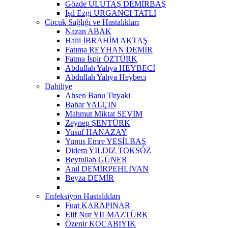
Gözde ULUTAŞ DEMİRBAŞ
Işıl Ezgi URGANCI TATLI
Çocuk Sağlığı ve Hastalıkları
Nazan ABAK
Halil İBRAHİM AKTAŞ
Fatıma REYHAN DEMİR
Fatma İspir ÖZTÜRK
Abdullah Yahya HEYBECİ
Abdullah Yahya Heybeci
Dahiliye
Ahsen Banu Tiryaki
Bahar YALÇIN
Mahmut Miktat SEVİM
Zeynep ŞENTÜRK
Yusuf HANAZAY
Yunus Emre YEŞİLBAŞ
Didem YILDIZ TOKSÖZ
Beytullah GÜNER
Anıl DEMİRPEHLİVAN
Beyza DEMİR
Enfeksiyon Hastalıkları
Fuat KARAPINAR
Elif Nur YILMAZTÜRK
Özenir KOCABIYIK