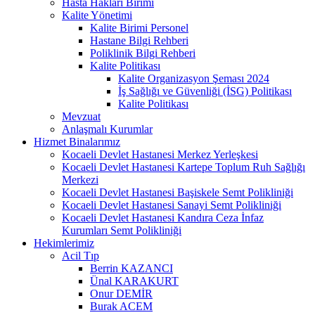
Hasta Hakları Birimi
Kalite Yönetimi
Kalite Birimi Personel
Hastane Bilgi Rehberi
Poliklinik Bilgi Rehberi
Kalite Politikası
Kalite Organizasyon Şeması 2024
İş Sağlığı ve Güvenliği (İSG) Politikası
Kalite Politikası
Mevzuat
Anlaşmalı Kurumlar
Hizmet Binalarımız
Kocaeli Devlet Hastanesi Merkez Yerleşkesi
Kocaeli Devlet Hastanesi Kartepe Toplum Ruh Sağlığı
Merkezi
Kocaeli Devlet Hastanesi Başiskele Semt Polikliniği
Kocaeli Devlet Hastanesi Sanayi Semt Polikliniği
Kocaeli Devlet Hastanesi Kandıra Ceza İnfaz
Kurumları Semt Polikliniği
Hekimlerimiz
Acil Tıp
Berrin KAZANCI
Ünal KARAKURT
Onur DEMİR
Burak ACEM