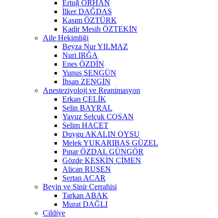
Ertuğ ORHAN
İlker DAĞDAŞ
Kasım ÖZTÜRK
Kadir Mesih ÖZTEKİN
Aile Hekimliği
Beyza Nur YILMAZ
Nuri IRĞA
Enes ÖZDİN
Yunus ŞENGÜN
İhsan ZENGİN
Anesteziyoloji ve Reanimasyon
Erkan ÇELİK
Selin BAYRAL
Yavuz Selçuk COŞAN
Selim HACET
Duygu AKALIN OYSU
Melek YUKARIBAŞ GÜZEL
Pınar ÖZDAL GÜNGÖR
Gözde KESKİN ÇİMEN
Alican RUŞEN
Sertan ACAR
Beyin ve Sinir Cerrahisi
Tarkan ABAK
Murat DAĞLI
Cildiye