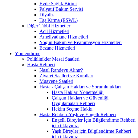
Evde Sağlık Birimi
Palyatif Bakım Servisi
Diyaliz
Taş Kırma (ESWL)
Diğer Tıbbi Hizmetler
Acil Hizmetleri
Ameliyathane Hizmetleri
Yoğun Bakım ve Reanimasyon Hizmetleri
Eczane Hizmetleri
Yönlendirme
Poliklinikler Mesai Saatleri
Hasta Rehberi
Nasıl Randevu Alınır?
Ziyaret Saatleri ve Kuralları
Muayene Saatleri
Hasta - Çalışan Hakları ve Sorumlulukları
Hasta Hakları Yönetmeliği
Çalışan Hakları ve Güvenliği
Uygulamaları Rehberi
Hekim Seçme Hakkı
Hasta Rehberi-Yaşlı ve Engelli Rehberi
Engelli Bireyler İçin Bilgilendirme Rehberi
için tıklayınız.
Yaşlı Bireyler için Bilgilendirme Rehberi
için tıklayınız.