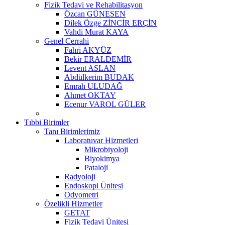
Fizik Tedavi ve Rehabilitasyon
Özcan GÜNESEN
Dilek Özge ZİNCİR ERÇİN
Vahdi Murat KAYA
Genel Cerrahi
Fahri AKYÜZ
Bekir ERALDEMİR
Levent ASLAN
Abdülkerim BUDAK
Emrah ULUDAĞ
Ahmet OKTAY
Ecenur VAROL GÜLER
Tıbbi Birimler
Tanı Birimlerimiz
Laboratuvar Hizmetleri
Mikrobiyoloji
Biyokimya
Pataloji
Radyoloji
Endoskopi Ünitesi
Odyometri
Özelikli Hizmetler
GETAT
Fizik Tedavi Ünitesi