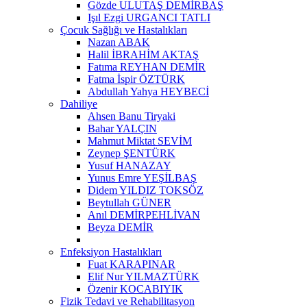
Gözde ULUTAŞ DEMİRBAŞ
Işıl Ezgi URGANCI TATLI
Çocuk Sağlığı ve Hastalıkları
Nazan ABAK
Halil İBRAHİM AKTAŞ
Fatıma REYHAN DEMİR
Fatma İspir ÖZTÜRK
Abdullah Yahya HEYBECİ
Dahiliye
Ahsen Banu Tiryaki
Bahar YALÇIN
Mahmut Miktat SEVİM
Zeynep ŞENTÜRK
Yusuf HANAZAY
Yunus Emre YEŞİLBAŞ
Didem YILDIZ TOKSÖZ
Beytullah GÜNER
Anıl DEMİRPEHLİVAN
Beyza DEMİR
Enfeksiyon Hastalıkları
Fuat KARAPINAR
Elif Nur YILMAZTÜRK
Özenir KOCABIYIK
Fizik Tedavi ve Rehabilitasyon