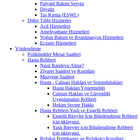
Palyatif Bakım Servisi
Diyaliz
Taş Kırma (ESWL)
Diğer Tıbbi Hizmetler
Acil Hizmetleri
Ameliyathane Hizmetleri
Yoğun Bakım ve Reanimasyon Hizmetleri
Eczane Hizmetleri
Yönlendirme
Poliklinikler Mesai Saatleri
Hasta Rehberi
Nasıl Randevu Alınır?
Ziyaret Saatleri ve Kuralları
Muayene Saatleri
Hasta - Çalışan Hakları ve Sorumlulukları
Hasta Hakları Yönetmeliği
Çalışan Hakları ve Güvenliği
Uygulamaları Rehberi
Hekim Seçme Hakkı
Hasta Rehberi-Yaşlı ve Engelli Rehberi
Engelli Bireyler İçin Bilgilendirme Rehberi
için tıklayınız.
Yaşlı Bireyler için Bilgilendirme Rehberi
için tıklayınız.
Refakat Politikamız ve Refakatçi Kuralları