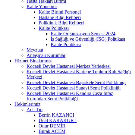
Hasta Hakları Birimi
Kalite Yönetimi
Kalite Birimi Personel
Hastane Bilgi Rehberi
Poliklinik Bilgi Rehberi
Kalite Politikası
Kalite Organizasyon Şeması 2024
İş Sağlığı ve Güvenliği (İSG) Politikası
Kalite Politikası
Mevzuat
Anlaşmalı Kurumlar
Hizmet Binalarımız
Kocaeli Devlet Hastanesi Merkez Yerleşkesi
Kocaeli Devlet Hastanesi Kartepe Toplum Ruh Sağlığı
Merkezi
Kocaeli Devlet Hastanesi Başiskele Semt Polikliniği
Kocaeli Devlet Hastanesi Sanayi Semt Polikliniği
Kocaeli Devlet Hastanesi Kandıra Ceza İnfaz
Kurumları Semt Polikliniği
Hekimlerimiz
Acil Tıp
Berrin KAZANCI
Ünal KARAKURT
Onur DEMİR
Burak ACEM