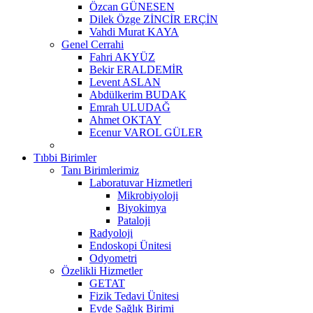
Özcan GÜNESEN
Dilek Özge ZİNCİR ERÇİN
Vahdi Murat KAYA
Genel Cerrahi
Fahri AKYÜZ
Bekir ERALDEMİR
Levent ASLAN
Abdülkerim BUDAK
Emrah ULUDAĞ
Ahmet OKTAY
Ecenur VAROL GÜLER
Tıbbi Birimler
Tanı Birimlerimiz
Laboratuvar Hizmetleri
Mikrobiyoloji
Biyokimya
Pataloji
Radyoloji
Endoskopi Ünitesi
Odyometri
Özelikli Hizmetler
GETAT
Fizik Tedavi Ünitesi
Evde Sağlık Birimi