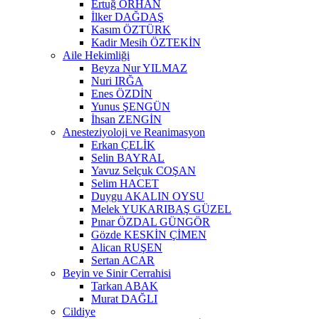
Ertuğ ORHAN
İlker DAĞDAŞ
Kasım ÖZTÜRK
Kadir Mesih ÖZTEKİN
Aile Hekimliği
Beyza Nur YILMAZ
Nuri IRĞA
Enes ÖZDİN
Yunus ŞENGÜN
İhsan ZENGİN
Anesteziyoloji ve Reanimasyon
Erkan ÇELİK
Selin BAYRAL
Yavuz Selçuk COŞAN
Selim HACET
Duygu AKALIN OYSU
Melek YUKARIBAŞ GÜZEL
Pınar ÖZDAL GÜNGÖR
Gözde KESKİN ÇİMEN
Alican RUŞEN
Sertan ACAR
Beyin ve Sinir Cerrahisi
Tarkan ABAK
Murat DAĞLI
Cildiye