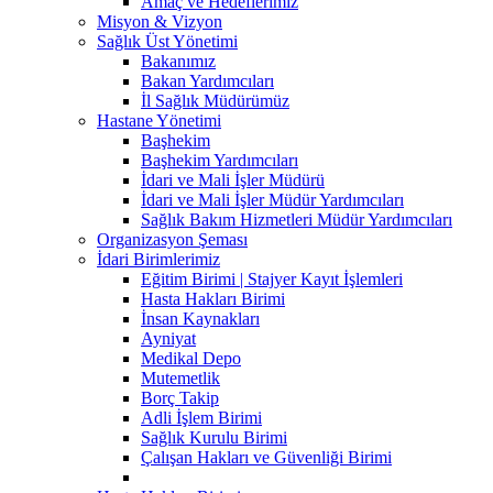
Amaç ve Hedeflerimiz
Misyon & Vizyon
Sağlık Üst Yönetimi
Bakanımız
Bakan Yardımcıları
İl Sağlık Müdürümüz
Hastane Yönetimi
Başhekim
Başhekim Yardımcıları
İdari ve Mali İşler Müdürü
İdari ve Mali İşler Müdür Yardımcıları
Sağlık Bakım Hizmetleri Müdür Yardımcıları
Organizasyon Şeması
İdari Birimlerimiz
Eğitim Birimi | Stajyer Kayıt İşlemleri
Hasta Hakları Birimi
İnsan Kaynakları
Ayniyat
Medikal Depo
Mutemetlik
Borç Takip
Adli İşlem Birimi
Sağlık Kurulu Birimi
Çalışan Hakları ve Güvenliği Birimi