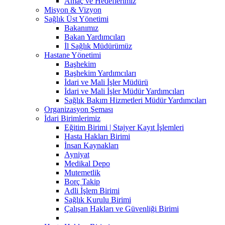
Amaç ve Hedeflerimiz
Misyon & Vizyon
Sağlık Üst Yönetimi
Bakanımız
Bakan Yardımcıları
İl Sağlık Müdürümüz
Hastane Yönetimi
Başhekim
Başhekim Yardımcıları
İdari ve Mali İşler Müdürü
İdari ve Mali İşler Müdür Yardımcıları
Sağlık Bakım Hizmetleri Müdür Yardımcıları
Organizasyon Şeması
İdari Birimlerimiz
Eğitim Birimi | Stajyer Kayıt İşlemleri
Hasta Hakları Birimi
İnsan Kaynakları
Ayniyat
Medikal Depo
Mutemetlik
Borç Takip
Adli İşlem Birimi
Sağlık Kurulu Birimi
Çalışan Hakları ve Güvenliği Birimi