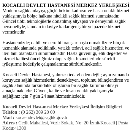
KOCAELİ DEVLET HASTANESİ MERKEZ YERLEŞKESİ
Modern sağlık anlayışı, güçlü hekim kadrosu ve hasta odaklı hizmet
yaklaşımıyla bölge halkına nitelikli sağlık hizmeti sunmaktadır.
Güncel tıbbi teknolojilerle donatılmış altyapısı ve deneyimli sağlık
personeliyle, tanıdan tedaviye kadar geniş bir yelpazede hizmet
vermektedir.
Hastanemizde; dahili ve cerrahi branşlar başta olmak üzere birçok
uzmanlık alanında poliklinik, yataklı tedavi, acil sağlık hizmetleri ve
ileri tanı olanakları sunulmaktadır. Hasta güvenliği, etik değerler ve
hizmet kalitesi önceliğimiz olup, sağlık hizmetlerinde sürekli
iyileştirme hedefiyle çalışmalarımız sürdürülmektedir.
Kocaeli Devlet Hastanesi, yalnızca tedavi eden değil; aynı zamanda
koruyucu sağlık hizmetlerini destekleyen, toplumu bilinçlendiren ve
sağlık alanında farkındalık oluşturan bir sağlık kurumu olmayı
amaçlamaktadır. Güven, kalite ve insan odaklı yaklaşımıyla
sağlığınız için 7 gün 24 saat hizmetinizdedir.
Kocaeli Devlet Hastanesi Merkez Yerleşkesi İletişim Bilgileri
Telefon :
(0 262) 309 20 00
Mail :
kocaelidevlet@saglik.gov.tr
Adres :
Cedit Mahallesi, Vezir Sokak, No: 20 İzmit/Kocaeli | Posta
Kodu:41300