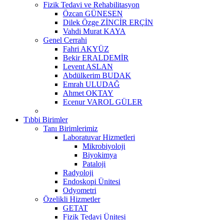
Fizik Tedavi ve Rehabilitasyon
Özcan GÜNESEN
Dilek Özge ZİNCİR ERÇİN
Vahdi Murat KAYA
Genel Cerrahi
Fahri AKYÜZ
Bekir ERALDEMİR
Levent ASLAN
Abdülkerim BUDAK
Emrah ULUDAĞ
Ahmet OKTAY
Ecenur VAROL GÜLER
Tıbbi Birimler
Tanı Birimlerimiz
Laboratuvar Hizmetleri
Mikrobiyoloji
Biyokimya
Pataloji
Radyoloji
Endoskopi Ünitesi
Odyometri
Özelikli Hizmetler
GETAT
Fizik Tedavi Ünitesi