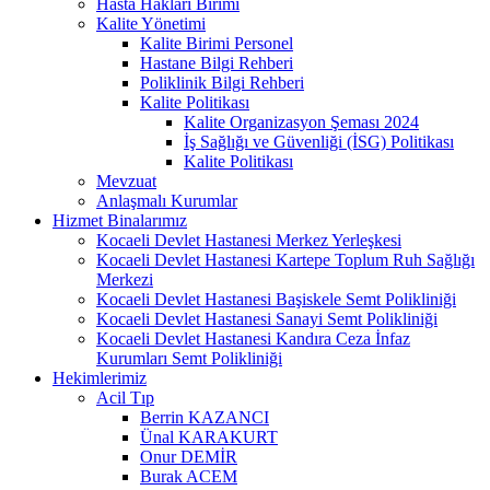
Hasta Hakları Birimi
Kalite Yönetimi
Kalite Birimi Personel
Hastane Bilgi Rehberi
Poliklinik Bilgi Rehberi
Kalite Politikası
Kalite Organizasyon Şeması 2024
İş Sağlığı ve Güvenliği (İSG) Politikası
Kalite Politikası
Mevzuat
Anlaşmalı Kurumlar
Hizmet Binalarımız
Kocaeli Devlet Hastanesi Merkez Yerleşkesi
Kocaeli Devlet Hastanesi Kartepe Toplum Ruh Sağlığı
Merkezi
Kocaeli Devlet Hastanesi Başiskele Semt Polikliniği
Kocaeli Devlet Hastanesi Sanayi Semt Polikliniği
Kocaeli Devlet Hastanesi Kandıra Ceza İnfaz
Kurumları Semt Polikliniği
Hekimlerimiz
Acil Tıp
Berrin KAZANCI
Ünal KARAKURT
Onur DEMİR
Burak ACEM