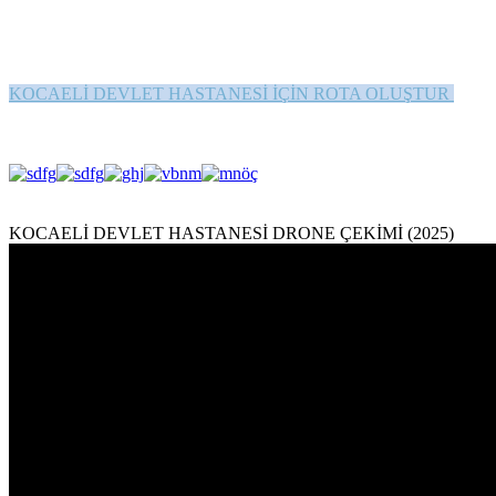
KOCAELİ DEVLET HASTANESİ İÇİN ROTA OLUŞTUR
KOCAELİ DEVLET HASTANESİ DRONE ÇEKİMİ (2025)