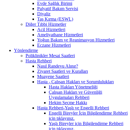
Evde Sağlık Birimi
Palyatif Bakım Servisi
Diyaliz
Taş Kırma (ESWL)
Diğer Tıbbi Hizmetler
Acil Hizmetleri
Ameliyathane Hizmetleri
Yoğun Bakım ve Reanimasyon Hizmetleri
Eczane Hizmetleri
Yönlendirme
Poliklinikler Mesai Saatleri
Hasta Rehberi
Nasıl Randevu Alınır?
Ziyaret Saatleri ve Kuralları
Muayene Saatleri
Hasta - Çalışan Hakları ve Sorumlulukları
Hasta Hakları Yönetmeliği
Çalışan Hakları ve Güvenliği
Uygulamaları Rehberi
Hekim Seçme Hakkı
Hasta Rehberi-Yaşlı ve Engelli Rehberi
Engelli Bireyler İçin Bilgilendirme Rehberi
için tıklayınız.
Yaşlı Bireyler için Bilgilendirme Rehberi
için tıklayınız.