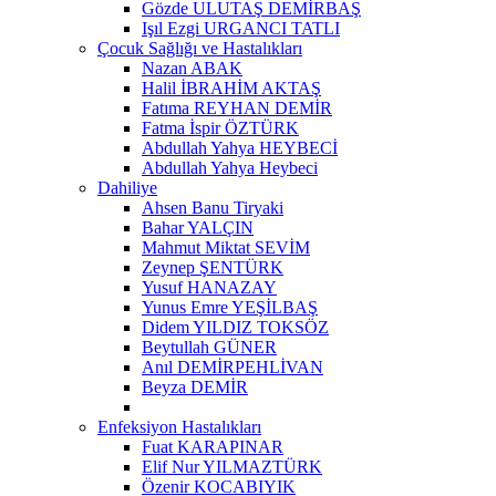
Gözde ULUTAŞ DEMİRBAŞ
Işıl Ezgi URGANCI TATLI
Çocuk Sağlığı ve Hastalıkları
Nazan ABAK
Halil İBRAHİM AKTAŞ
Fatıma REYHAN DEMİR
Fatma İspir ÖZTÜRK
Abdullah Yahya HEYBECİ
Abdullah Yahya Heybeci
Dahiliye
Ahsen Banu Tiryaki
Bahar YALÇIN
Mahmut Miktat SEVİM
Zeynep ŞENTÜRK
Yusuf HANAZAY
Yunus Emre YEŞİLBAŞ
Didem YILDIZ TOKSÖZ
Beytullah GÜNER
Anıl DEMİRPEHLİVAN
Beyza DEMİR
Enfeksiyon Hastalıkları
Fuat KARAPINAR
Elif Nur YILMAZTÜRK
Özenir KOCABIYIK