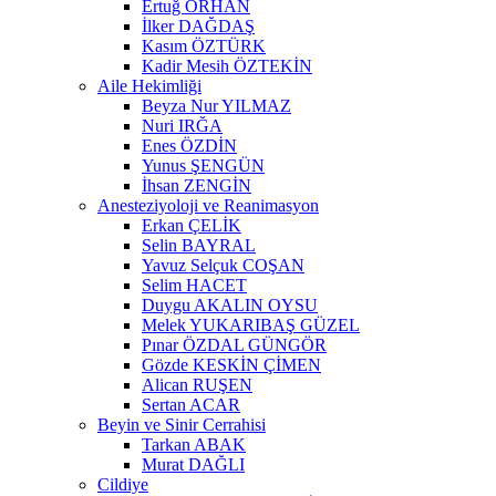
Ertuğ ORHAN
İlker DAĞDAŞ
Kasım ÖZTÜRK
Kadir Mesih ÖZTEKİN
Aile Hekimliği
Beyza Nur YILMAZ
Nuri IRĞA
Enes ÖZDİN
Yunus ŞENGÜN
İhsan ZENGİN
Anesteziyoloji ve Reanimasyon
Erkan ÇELİK
Selin BAYRAL
Yavuz Selçuk COŞAN
Selim HACET
Duygu AKALIN OYSU
Melek YUKARIBAŞ GÜZEL
Pınar ÖZDAL GÜNGÖR
Gözde KESKİN ÇİMEN
Alican RUŞEN
Sertan ACAR
Beyin ve Sinir Cerrahisi
Tarkan ABAK
Murat DAĞLI
Cildiye