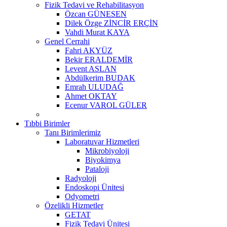
Fizik Tedavi ve Rehabilitasyon
Özcan GÜNESEN
Dilek Özge ZİNCİR ERÇİN
Vahdi Murat KAYA
Genel Cerrahi
Fahri AKYÜZ
Bekir ERALDEMİR
Levent ASLAN
Abdülkerim BUDAK
Emrah ULUDAĞ
Ahmet OKTAY
Ecenur VAROL GÜLER
Tıbbi Birimler
Tanı Birimlerimiz
Laboratuvar Hizmetleri
Mikrobiyoloji
Biyokimya
Pataloji
Radyoloji
Endoskopi Ünitesi
Odyometri
Özelikli Hizmetler
GETAT
Fizik Tedavi Ünitesi