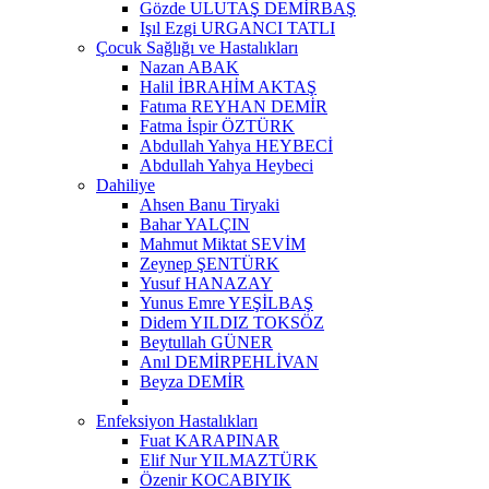
Gözde ULUTAŞ DEMİRBAŞ
Işıl Ezgi URGANCI TATLI
Çocuk Sağlığı ve Hastalıkları
Nazan ABAK
Halil İBRAHİM AKTAŞ
Fatıma REYHAN DEMİR
Fatma İspir ÖZTÜRK
Abdullah Yahya HEYBECİ
Abdullah Yahya Heybeci
Dahiliye
Ahsen Banu Tiryaki
Bahar YALÇIN
Mahmut Miktat SEVİM
Zeynep ŞENTÜRK
Yusuf HANAZAY
Yunus Emre YEŞİLBAŞ
Didem YILDIZ TOKSÖZ
Beytullah GÜNER
Anıl DEMİRPEHLİVAN
Beyza DEMİR
Enfeksiyon Hastalıkları
Fuat KARAPINAR
Elif Nur YILMAZTÜRK
Özenir KOCABIYIK