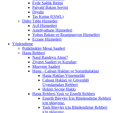
Evde Sağlık Birimi
Palyatif Bakım Servisi
Diyaliz
Taş Kırma (ESWL)
Diğer Tıbbi Hizmetler
Acil Hizmetleri
Ameliyathane Hizmetleri
Yoğun Bakım ve Reanimasyon Hizmetleri
Eczane Hizmetleri
Yönlendirme
Poliklinikler Mesai Saatleri
Hasta Rehberi
Nasıl Randevu Alınır?
Ziyaret Saatleri ve Kuralları
Muayene Saatleri
Hasta - Çalışan Hakları ve Sorumlulukları
Hasta Hakları Yönetmeliği
Çalışan Hakları ve Güvenliği
Uygulamaları Rehberi
Hekim Seçme Hakkı
Hasta Rehberi-Yaşlı ve Engelli Rehberi
Engelli Bireyler İçin Bilgilendirme Rehberi
için tıklayınız.
Yaşlı Bireyler için Bilgilendirme Rehberi
için tıklayınız.