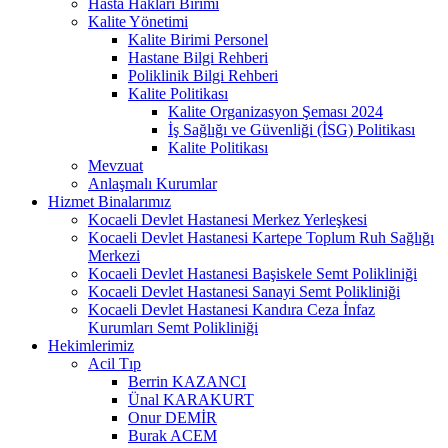
Hasta Hakları Birimi
Kalite Yönetimi
Kalite Birimi Personel
Hastane Bilgi Rehberi
Poliklinik Bilgi Rehberi
Kalite Politikası
Kalite Organizasyon Şeması 2024
İş Sağlığı ve Güvenliği (İSG) Politikası
Kalite Politikası
Mevzuat
Anlaşmalı Kurumlar
Hizmet Binalarımız
Kocaeli Devlet Hastanesi Merkez Yerleşkesi
Kocaeli Devlet Hastanesi Kartepe Toplum Ruh Sağlığı
Merkezi
Kocaeli Devlet Hastanesi Başiskele Semt Polikliniği
Kocaeli Devlet Hastanesi Sanayi Semt Polikliniği
Kocaeli Devlet Hastanesi Kandıra Ceza İnfaz
Kurumları Semt Polikliniği
Hekimlerimiz
Acil Tıp
Berrin KAZANCI
Ünal KARAKURT
Onur DEMİR
Burak ACEM