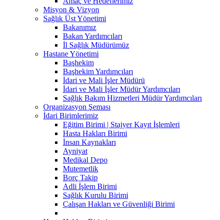
Amaç ve Hedeflerimiz
Misyon & Vizyon
Sağlık Üst Yönetimi
Bakanımız
Bakan Yardımcıları
İl Sağlık Müdürümüz
Hastane Yönetimi
Başhekim
Başhekim Yardımcıları
İdari ve Mali İşler Müdürü
İdari ve Mali İşler Müdür Yardımcıları
Sağlık Bakım Hizmetleri Müdür Yardımcıları
Organizasyon Şeması
İdari Birimlerimiz
Eğitim Birimi | Stajyer Kayıt İşlemleri
Hasta Hakları Birimi
İnsan Kaynakları
Ayniyat
Medikal Depo
Mutemetlik
Borç Takip
Adli İşlem Birimi
Sağlık Kurulu Birimi
Çalışan Hakları ve Güvenliği Birimi