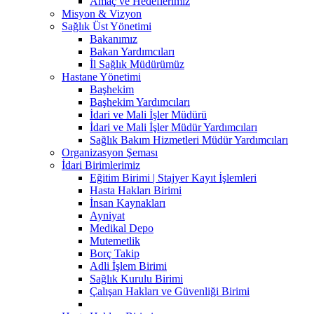
Amaç ve Hedeflerimiz
Misyon & Vizyon
Sağlık Üst Yönetimi
Bakanımız
Bakan Yardımcıları
İl Sağlık Müdürümüz
Hastane Yönetimi
Başhekim
Başhekim Yardımcıları
İdari ve Mali İşler Müdürü
İdari ve Mali İşler Müdür Yardımcıları
Sağlık Bakım Hizmetleri Müdür Yardımcıları
Organizasyon Şeması
İdari Birimlerimiz
Eğitim Birimi | Stajyer Kayıt İşlemleri
Hasta Hakları Birimi
İnsan Kaynakları
Ayniyat
Medikal Depo
Mutemetlik
Borç Takip
Adli İşlem Birimi
Sağlık Kurulu Birimi
Çalışan Hakları ve Güvenliği Birimi