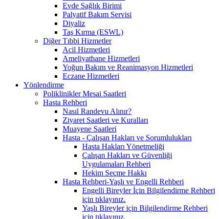
Evde Sağlık Birimi
Palyatif Bakım Servisi
Diyaliz
Taş Kırma (ESWL)
Diğer Tıbbi Hizmetler
Acil Hizmetleri
Ameliyathane Hizmetleri
Yoğun Bakım ve Reanimasyon Hizmetleri
Eczane Hizmetleri
Yönlendirme
Poliklinikler Mesai Saatleri
Hasta Rehberi
Nasıl Randevu Alınır?
Ziyaret Saatleri ve Kuralları
Muayene Saatleri
Hasta - Çalışan Hakları ve Sorumlulukları
Hasta Hakları Yönetmeliği
Çalışan Hakları ve Güvenliği
Uygulamaları Rehberi
Hekim Seçme Hakkı
Hasta Rehberi-Yaşlı ve Engelli Rehberi
Engelli Bireyler İçin Bilgilendirme Rehberi
için tıklayınız.
Yaşlı Bireyler için Bilgilendirme Rehberi
için tıklayınız.