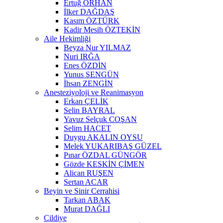
Ertuğ ORHAN
İlker DAĞDAŞ
Kasım ÖZTÜRK
Kadir Mesih ÖZTEKİN
Aile Hekimliği
Beyza Nur YILMAZ
Nuri IRĞA
Enes ÖZDİN
Yunus ŞENGÜN
İhsan ZENGİN
Anesteziyoloji ve Reanimasyon
Erkan ÇELİK
Selin BAYRAL
Yavuz Selçuk COŞAN
Selim HACET
Duygu AKALIN OYSU
Melek YUKARIBAŞ GÜZEL
Pınar ÖZDAL GÜNGÖR
Gözde KESKİN ÇİMEN
Alican RUŞEN
Sertan ACAR
Beyin ve Sinir Cerrahisi
Tarkan ABAK
Murat DAĞLI
Cildiye