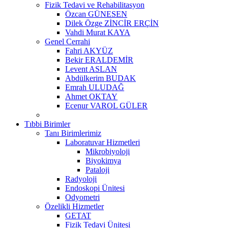
Fizik Tedavi ve Rehabilitasyon
Özcan GÜNESEN
Dilek Özge ZİNCİR ERÇİN
Vahdi Murat KAYA
Genel Cerrahi
Fahri AKYÜZ
Bekir ERALDEMİR
Levent ASLAN
Abdülkerim BUDAK
Emrah ULUDAĞ
Ahmet OKTAY
Ecenur VAROL GÜLER
Tıbbi Birimler
Tanı Birimlerimiz
Laboratuvar Hizmetleri
Mikrobiyoloji
Biyokimya
Pataloji
Radyoloji
Endoskopi Ünitesi
Odyometri
Özelikli Hizmetler
GETAT
Fizik Tedavi Ünitesi