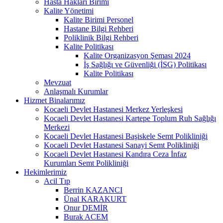
Hasta Hakları Birimi
Kalite Yönetimi
Kalite Birimi Personel
Hastane Bilgi Rehberi
Poliklinik Bilgi Rehberi
Kalite Politikası
Kalite Organizasyon Şeması 2024
İş Sağlığı ve Güvenliği (İSG) Politikası
Kalite Politikası
Mevzuat
Anlaşmalı Kurumlar
Hizmet Binalarımız
Kocaeli Devlet Hastanesi Merkez Yerleşkesi
Kocaeli Devlet Hastanesi Kartepe Toplum Ruh Sağlığı
Merkezi
Kocaeli Devlet Hastanesi Başiskele Semt Polikliniği
Kocaeli Devlet Hastanesi Sanayi Semt Polikliniği
Kocaeli Devlet Hastanesi Kandıra Ceza İnfaz
Kurumları Semt Polikliniği
Hekimlerimiz
Acil Tıp
Berrin KAZANCI
Ünal KARAKURT
Onur DEMİR
Burak ACEM