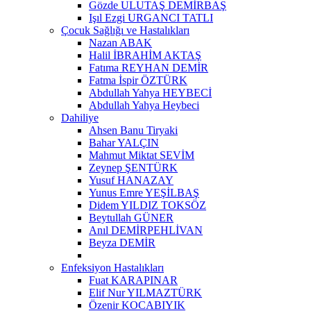
Gözde ULUTAŞ DEMİRBAŞ
Işıl Ezgi URGANCI TATLI
Çocuk Sağlığı ve Hastalıkları
Nazan ABAK
Halil İBRAHİM AKTAŞ
Fatıma REYHAN DEMİR
Fatma İspir ÖZTÜRK
Abdullah Yahya HEYBECİ
Abdullah Yahya Heybeci
Dahiliye
Ahsen Banu Tiryaki
Bahar YALÇIN
Mahmut Miktat SEVİM
Zeynep ŞENTÜRK
Yusuf HANAZAY
Yunus Emre YEŞİLBAŞ
Didem YILDIZ TOKSÖZ
Beytullah GÜNER
Anıl DEMİRPEHLİVAN
Beyza DEMİR
Enfeksiyon Hastalıkları
Fuat KARAPINAR
Elif Nur YILMAZTÜRK
Özenir KOCABIYIK