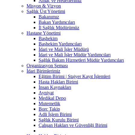
Amaç ve Hedeflerimiz
Misyon & Vizyon
Sağlık Üst Yönetimi
Bakanımız
Bakan Yardımcıları
İl Sağlık Müdürümüz
Hastane Yönetimi
Başhekim
Başhekim Yardımcıları
İdari ve Mali İşler Müdürü
İdari ve Mali İşler Müdür Yardımcıları
Sağlık Bakım Hizmetleri Müdür Yardımcıları
Organizasyon Şeması
İdari Birimlerimiz
Eğitim Birimi | Stajyer Kayıt İşlemleri
Hasta Hakları Birimi
İnsan Kaynakları
Ayniyat
Medikal Depo
Mutemetlik
Borç Takip
Adli İşlem Birimi
Sağlık Kurulu Birimi
Çalışan Hakları ve Güvenliği Birimi