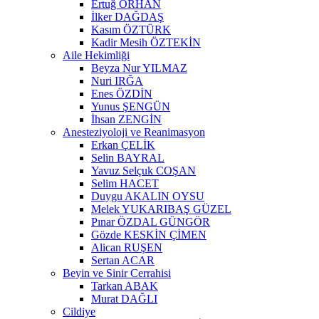
Ertuğ ORHAN
İlker DAĞDAŞ
Kasım ÖZTÜRK
Kadir Mesih ÖZTEKİN
Aile Hekimliği
Beyza Nur YILMAZ
Nuri IRĞA
Enes ÖZDİN
Yunus ŞENGÜN
İhsan ZENGİN
Anesteziyoloji ve Reanimasyon
Erkan ÇELİK
Selin BAYRAL
Yavuz Selçuk COŞAN
Selim HACET
Duygu AKALIN OYSU
Melek YUKARIBAŞ GÜZEL
Pınar ÖZDAL GÜNGÖR
Gözde KESKİN ÇİMEN
Alican RUŞEN
Sertan ACAR
Beyin ve Sinir Cerrahisi
Tarkan ABAK
Murat DAĞLI
Cildiye