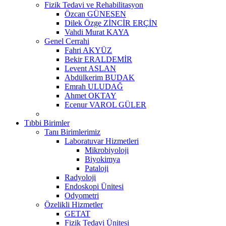
Fizik Tedavi ve Rehabilitasyon
Özcan GÜNESEN
Dilek Özge ZİNCİR ERÇİN
Vahdi Murat KAYA
Genel Cerrahi
Fahri AKYÜZ
Bekir ERALDEMİR
Levent ASLAN
Abdülkerim BUDAK
Emrah ULUDAĞ
Ahmet OKTAY
Ecenur VAROL GÜLER
Tıbbi Birimler
Tanı Birimlerimiz
Laboratuvar Hizmetleri
Mikrobiyoloji
Biyokimya
Pataloji
Radyoloji
Endoskopi Ünitesi
Odyometri
Özelikli Hizmetler
GETAT
Fizik Tedavi Ünitesi