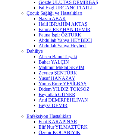
Gözde ULUTAŞ DEMİRBAŞ
Işıl Ezgi URGANCI TATLI
Çocuk Sağlığı ve Hastalıkları
Nazan ABAK
Halil İBRAHİM AKTAŞ
Fatıma REYHAN DEMİR
Fatma İspir ÖZTÜRK
Abdullah Yahya HEYBECİ
Abdullah Yahya Heybeci
Dahiliye
Ahsen Banu Tiryaki
Bahar YALÇIN
Mahmut Miktat SEVİM
Zeynep ŞENTÜRK
Yusuf HANAZAY
Yunus Emre YEŞİLBAŞ
Didem YILDIZ TOKSÖZ
Beytullah GÜNER
Anıl DEMİRPEHLİVAN
Beyza DEMİR
Enfeksiyon Hastalıkları
Fuat KARAPINAR
Elif Nur YILMAZTÜRK
Özenir KOCABIYIK