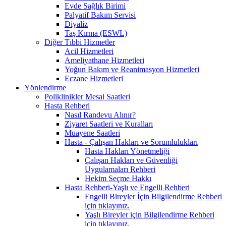
Evde Sağlık Birimi
Palyatif Bakım Servisi
Diyaliz
Taş Kırma (ESWL)
Diğer Tıbbi Hizmetler
Acil Hizmetleri
Ameliyathane Hizmetleri
Yoğun Bakım ve Reanimasyon Hizmetleri
Eczane Hizmetleri
Yönlendirme
Poliklinikler Mesai Saatleri
Hasta Rehberi
Nasıl Randevu Alınır?
Ziyaret Saatleri ve Kuralları
Muayene Saatleri
Hasta - Çalışan Hakları ve Sorumlulukları
Hasta Hakları Yönetmeliği
Çalışan Hakları ve Güvenliği
Uygulamaları Rehberi
Hekim Seçme Hakkı
Hasta Rehberi-Yaşlı ve Engelli Rehberi
Engelli Bireyler İçin Bilgilendirme Rehberi
için tıklayınız.
Yaşlı Bireyler için Bilgilendirme Rehberi
için tıklayınız.