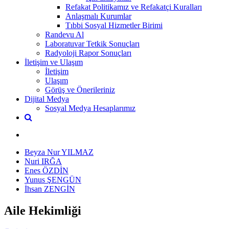
Refakat Politikamız ve Refakatçi Kuralları
Anlaşmalı Kurumlar
Tıbbi Sosyal Hizmetler Birimi
Randevu Al
Laboratuvar Tetkik Sonuçları
Radyoloji Rapor Sonuçları
İletişim ve Ulaşım
İletişim
Ulaşım
Görüş ve Önerileriniz
Dijital Medya
Sosyal Medya Hesaplarımız
Beyza Nur YILMAZ
Nuri IRĞA
Enes ÖZDİN
Yunus ŞENGÜN
İhsan ZENGİN
Aile Hekimliği