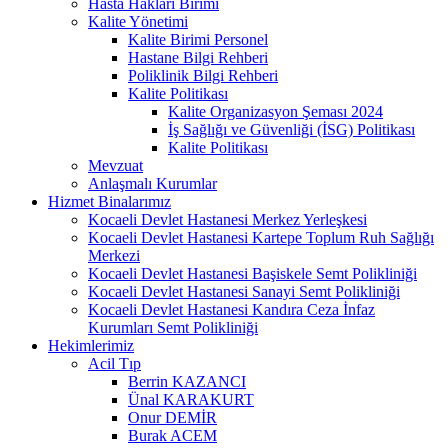
Hasta Hakları Birimi
Kalite Yönetimi
Kalite Birimi Personel
Hastane Bilgi Rehberi
Poliklinik Bilgi Rehberi
Kalite Politikası
Kalite Organizasyon Şeması 2024
İş Sağlığı ve Güvenliği (İSG) Politikası
Kalite Politikası
Mevzuat
Anlaşmalı Kurumlar
Hizmet Binalarımız
Kocaeli Devlet Hastanesi Merkez Yerleşkesi
Kocaeli Devlet Hastanesi Kartepe Toplum Ruh Sağlığı
Merkezi
Kocaeli Devlet Hastanesi Başiskele Semt Polikliniği
Kocaeli Devlet Hastanesi Sanayi Semt Polikliniği
Kocaeli Devlet Hastanesi Kandıra Ceza İnfaz
Kurumları Semt Polikliniği
Hekimlerimiz
Acil Tıp
Berrin KAZANCI
Ünal KARAKURT
Onur DEMİR
Burak ACEM