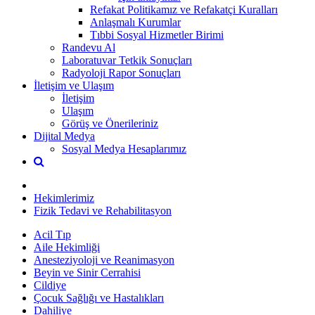
Refakat Politikamız ve Refakatçi Kuralları
Anlaşmalı Kurumlar
Tıbbi Sosyal Hizmetler Birimi
Randevu Al
Laboratuvar Tetkik Sonuçları
Radyoloji Rapor Sonuçları
İletişim ve Ulaşım
İletişim
Ulaşım
Görüş ve Önerileriniz
Dijital Medya
Sosyal Medya Hesaplarımız
Hekimlerimiz
Fizik Tedavi ve Rehabilitasyon
Acil Tıp
Aile Hekimliği
Anesteziyoloji ve Reanimasyon
Beyin ve Sinir Cerrahisi
Cildiye
Çocuk Sağlığı ve Hastalıkları
Dahiliye