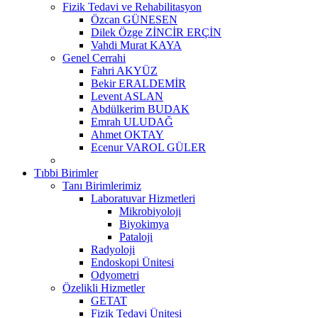
Fizik Tedavi ve Rehabilitasyon
Özcan GÜNESEN
Dilek Özge ZİNCİR ERÇİN
Vahdi Murat KAYA
Genel Cerrahi
Fahri AKYÜZ
Bekir ERALDEMİR
Levent ASLAN
Abdülkerim BUDAK
Emrah ULUDAĞ
Ahmet OKTAY
Ecenur VAROL GÜLER
Tıbbi Birimler
Tanı Birimlerimiz
Laboratuvar Hizmetleri
Mikrobiyoloji
Biyokimya
Pataloji
Radyoloji
Endoskopi Ünitesi
Odyometri
Özelikli Hizmetler
GETAT
Fizik Tedavi Ünitesi