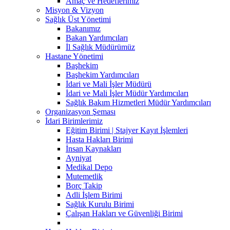
Amaç ve Hedeflerimiz
Misyon & Vizyon
Sağlık Üst Yönetimi
Bakanımız
Bakan Yardımcıları
İl Sağlık Müdürümüz
Hastane Yönetimi
Başhekim
Başhekim Yardımcıları
İdari ve Mali İşler Müdürü
İdari ve Mali İşler Müdür Yardımcıları
Sağlık Bakım Hizmetleri Müdür Yardımcıları
Organizasyon Şeması
İdari Birimlerimiz
Eğitim Birimi | Stajyer Kayıt İşlemleri
Hasta Hakları Birimi
İnsan Kaynakları
Ayniyat
Medikal Depo
Mutemetlik
Borç Takip
Adli İşlem Birimi
Sağlık Kurulu Birimi
Çalışan Hakları ve Güvenliği Birimi