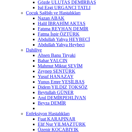
Gözde ULUTAŞ DEMİRBAŞ
Işıl Ezgi URGANCI TATLI
Çocuk Sağlığı ve Hastalıkları
Nazan ABAK
Halil İBRAHİM AKTAŞ
Fatıma REYHAN DEMİR
Fatma İspir ÖZTÜRK
Abdullah Yahya HEYBECİ
Abdullah Yahya Heybeci
Dahiliye
Ahsen Banu Tiryaki
Bahar YALÇIN
Mahmut Miktat SEVİM
Zeynep ŞENTÜRK
Yusuf HANAZAY
Yunus Emre YEŞİLBAŞ
Didem YILDIZ TOKSÖZ
Beytullah GÜNER
Anıl DEMİRPEHLİVAN
Beyza DEMİR
Enfeksiyon Hastalıkları
Fuat KARAPINAR
Elif Nur YILMAZTÜRK
Özenir KOCABIYIK