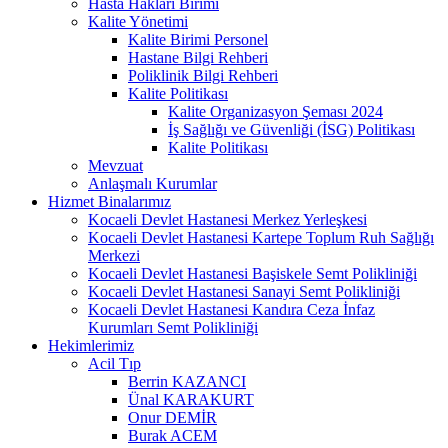
Hasta Hakları Birimi
Kalite Yönetimi
Kalite Birimi Personel
Hastane Bilgi Rehberi
Poliklinik Bilgi Rehberi
Kalite Politikası
Kalite Organizasyon Şeması 2024
İş Sağlığı ve Güvenliği (İSG) Politikası
Kalite Politikası
Mevzuat
Anlaşmalı Kurumlar
Hizmet Binalarımız
Kocaeli Devlet Hastanesi Merkez Yerleşkesi
Kocaeli Devlet Hastanesi Kartepe Toplum Ruh Sağlığı
Merkezi
Kocaeli Devlet Hastanesi Başiskele Semt Polikliniği
Kocaeli Devlet Hastanesi Sanayi Semt Polikliniği
Kocaeli Devlet Hastanesi Kandıra Ceza İnfaz
Kurumları Semt Polikliniği
Hekimlerimiz
Acil Tıp
Berrin KAZANCI
Ünal KARAKURT
Onur DEMİR
Burak ACEM