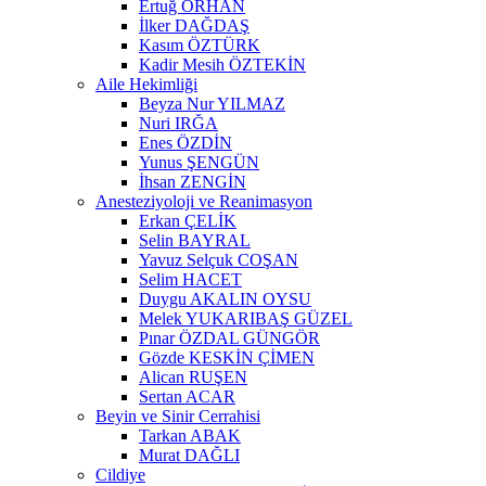
Ertuğ ORHAN
İlker DAĞDAŞ
Kasım ÖZTÜRK
Kadir Mesih ÖZTEKİN
Aile Hekimliği
Beyza Nur YILMAZ
Nuri IRĞA
Enes ÖZDİN
Yunus ŞENGÜN
İhsan ZENGİN
Anesteziyoloji ve Reanimasyon
Erkan ÇELİK
Selin BAYRAL
Yavuz Selçuk COŞAN
Selim HACET
Duygu AKALIN OYSU
Melek YUKARIBAŞ GÜZEL
Pınar ÖZDAL GÜNGÖR
Gözde KESKİN ÇİMEN
Alican RUŞEN
Sertan ACAR
Beyin ve Sinir Cerrahisi
Tarkan ABAK
Murat DAĞLI
Cildiye