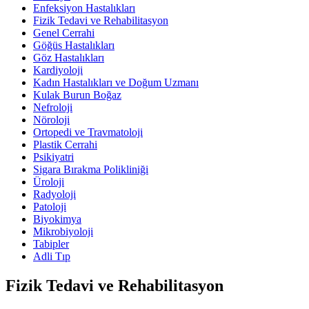
Enfeksiyon Hastalıkları
Fizik Tedavi ve Rehabilitasyon
Genel Cerrahi
Göğüs Hastalıkları
Göz Hastalıkları
Kardiyoloji
Kadın Hastalıkları ve Doğum Uzmanı
Kulak Burun Boğaz
Nefroloji
Nöroloji
Ortopedi ve Travmatoloji
Plastik Cerrahi
Psikiyatri
Sigara Bırakma Polikliniği
Üroloji
Radyoloji
Patoloji
Biyokimya
Mikrobiyoloji
Tabipler
Adli Tıp
Fizik Tedavi ve Rehabilitasyon