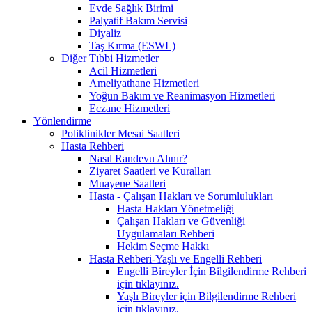
Evde Sağlık Birimi
Palyatif Bakım Servisi
Diyaliz
Taş Kırma (ESWL)
Diğer Tıbbi Hizmetler
Acil Hizmetleri
Ameliyathane Hizmetleri
Yoğun Bakım ve Reanimasyon Hizmetleri
Eczane Hizmetleri
Yönlendirme
Poliklinikler Mesai Saatleri
Hasta Rehberi
Nasıl Randevu Alınır?
Ziyaret Saatleri ve Kuralları
Muayene Saatleri
Hasta - Çalışan Hakları ve Sorumlulukları
Hasta Hakları Yönetmeliği
Çalışan Hakları ve Güvenliği
Uygulamaları Rehberi
Hekim Seçme Hakkı
Hasta Rehberi-Yaşlı ve Engelli Rehberi
Engelli Bireyler İçin Bilgilendirme Rehberi
için tıklayınız.
Yaşlı Bireyler için Bilgilendirme Rehberi
için tıklayınız.