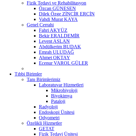
Fizik Tedavi ve Rehabilitasyon
Özcan GÜNESEN
Dilek Özge ZİNCİR ERÇİN
Vahdi Murat KAYA
Genel Cerrahi
Fahri AKYÜZ
Bekir ERALDEMİR
Levent ASLAN
Abdülkerim BUDAK
Emrah ULUDAĞ
Ahmet OKTAY
Ecenur VAROL GÜLER
Tıbbi Birimler
Tanı Birimlerimiz
Laboratuvar Hizmetleri
Mikrobiyoloji
Biyokimya
Pataloji
Radyoloji
Endoskopi Ünitesi
Odyometri
Özelikli Hizmetler
GETAT
Fizik Tedavi Ünitesi