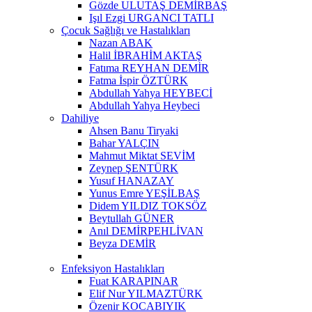
Gözde ULUTAŞ DEMİRBAŞ
Işıl Ezgi URGANCI TATLI
Çocuk Sağlığı ve Hastalıkları
Nazan ABAK
Halil İBRAHİM AKTAŞ
Fatıma REYHAN DEMİR
Fatma İspir ÖZTÜRK
Abdullah Yahya HEYBECİ
Abdullah Yahya Heybeci
Dahiliye
Ahsen Banu Tiryaki
Bahar YALÇIN
Mahmut Miktat SEVİM
Zeynep ŞENTÜRK
Yusuf HANAZAY
Yunus Emre YEŞİLBAŞ
Didem YILDIZ TOKSÖZ
Beytullah GÜNER
Anıl DEMİRPEHLİVAN
Beyza DEMİR
Enfeksiyon Hastalıkları
Fuat KARAPINAR
Elif Nur YILMAZTÜRK
Özenir KOCABIYIK