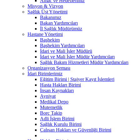
Amaç ve Hedeflerimiz
Misyon & Vizyon
Sağlık Üst Yönetimi
Bakanımız
Bakan Yardımcıları
İl Sağlık Müdürümüz
Hastane Yönetimi
Başhekim
Başhekim Yardımcıları
İdari ve Mali İşler Müdürü
İdari ve Mali İşler Müdür Yardımcıları
Sağlık Bakım Hizmetleri Müdür Yardımcıları
Organizasyon Şeması
İdari Birimlerimiz
Eğitim Birimi | Stajyer Kayıt İşlemleri
Hasta Hakları Birimi
İnsan Kaynakları
Ayniyat
Medikal Depo
Mutemetlik
Borç Takip
Adli İşlem Birimi
Sağlık Kurulu Birimi
Çalışan Hakları ve Güvenliği Birimi