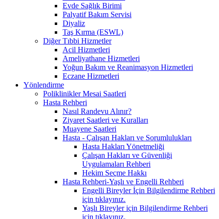
Evde Sağlık Birimi
Palyatif Bakım Servisi
Diyaliz
Taş Kırma (ESWL)
Diğer Tıbbi Hizmetler
Acil Hizmetleri
Ameliyathane Hizmetleri
Yoğun Bakım ve Reanimasyon Hizmetleri
Eczane Hizmetleri
Yönlendirme
Poliklinikler Mesai Saatleri
Hasta Rehberi
Nasıl Randevu Alınır?
Ziyaret Saatleri ve Kuralları
Muayene Saatleri
Hasta - Çalışan Hakları ve Sorumlulukları
Hasta Hakları Yönetmeliği
Çalışan Hakları ve Güvenliği
Uygulamaları Rehberi
Hekim Seçme Hakkı
Hasta Rehberi-Yaşlı ve Engelli Rehberi
Engelli Bireyler İçin Bilgilendirme Rehberi
için tıklayınız.
Yaşlı Bireyler için Bilgilendirme Rehberi
için tıklayınız.