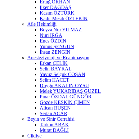
Ertuğ ORHAN
İlker DAĞDAŞ
Kasım ÖZTÜRK
Kadir Mesih ÖZTEKİN
Aile Hekimliği
Beyza Nur YILMAZ
Nuri IRĞA
Enes ÖZDİN
Yunus ŞENGÜN
İhsan ZENGİN
Anesteziyoloji ve Reanimasyon
Erkan ÇELİK
Selin BAYRAL
Yavuz Selçuk COŞAN
Selim HACET
Duygu AKALIN OYSU
Melek YUKARIBAŞ GÜZEL
Pınar ÖZDAL GÜNGÖR
Gözde KESKİN ÇİMEN
Alican RUŞEN
Sertan ACAR
Beyin ve Sinir Cerrahisi
Tarkan ABAK
Murat DAĞLI
Cildiye