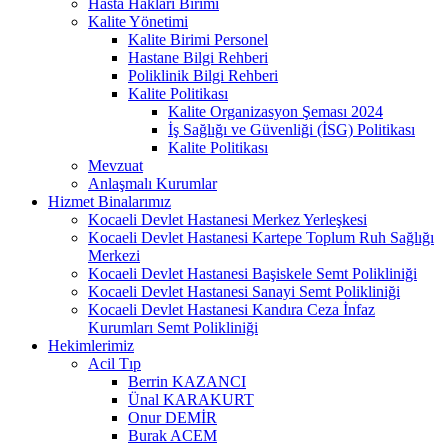
Hasta Hakları Birimi
Kalite Yönetimi
Kalite Birimi Personel
Hastane Bilgi Rehberi
Poliklinik Bilgi Rehberi
Kalite Politikası
Kalite Organizasyon Şeması 2024
İş Sağlığı ve Güvenliği (İSG) Politikası
Kalite Politikası
Mevzuat
Anlaşmalı Kurumlar
Hizmet Binalarımız
Kocaeli Devlet Hastanesi Merkez Yerleşkesi
Kocaeli Devlet Hastanesi Kartepe Toplum Ruh Sağlığı
Merkezi
Kocaeli Devlet Hastanesi Başiskele Semt Polikliniği
Kocaeli Devlet Hastanesi Sanayi Semt Polikliniği
Kocaeli Devlet Hastanesi Kandıra Ceza İnfaz
Kurumları Semt Polikliniği
Hekimlerimiz
Acil Tıp
Berrin KAZANCI
Ünal KARAKURT
Onur DEMİR
Burak ACEM