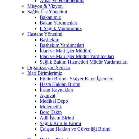
Amaç ve Hedeflerimiz
Misyon & Vizyon
Sağlık Üst Yönetimi
Bakanımız
Bakan Yardımcıları
İl Sağlık Müdürümüz
Hastane Yönetimi
Başhekim
Başhekim Yardımcıları
İdari ve Mali İşler Müdürü
İdari ve Mali İşler Müdür Yardımcıları
Sağlık Bakım Hizmetleri Müdür Yardımcıları
Organizasyon Şeması
İdari Birimlerimiz
Eğitim Birimi | Stajyer Kayıt İşlemleri
Hasta Hakları Birimi
İnsan Kaynakları
Ayniyat
Medikal Depo
Mutemetlik
Borç Takip
Adli İşlem Birimi
Sağlık Kurulu Birimi
Çalışan Hakları ve Güvenliği Birimi