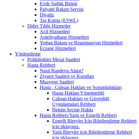
Evde Sağlık Birimi
Palyatif Bakım Servisi
Diyaliz
Taş Kırma (ESWL)
Diğer Tıbbi Hizmetler
Acil Hizmetleri
Ameliyathane Hizmetleri
Yoğun Bakım ve Reanimasyon Hizmetleri
Eczane Hizmetleri
Yönlendirme
Poliklinikler Mesai Saatleri
Hasta Rehberi
Nasıl Randevu Alınır?
Ziyaret Saatleri ve Kuralları
Muayene Saatleri
Hasta - Çalışan Hakları ve Sorumlulukları
Hasta Hakları Yönetmeliği
Çalışan Hakları ve Güvenliği
Uygulamaları Rehberi
Hekim Seçme Hakkı
Hasta Rehberi-Yaşlı ve Engelli Rehberi
Engelli Bireyler İçin Bilgilendirme Rehberi
için tıklayınız.
Yaşlı Bireyler için Bilgilendirme Rehberi
için tıklayınız.