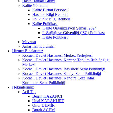
Hasta Hakları Birimi
Kalite Yönetimi
Kalite Birimi Personel
Hastane Bilgi Rehberi
Poliklinik Bilgi Rehberi
Kalite Politikası
Kalite Organizasyon Şeması 2024
İş Sağlığı ve Güvenliği (İSG) Politikası
Kalite Politikası
Mevzuat
Anlaşmalı Kurumlar
Hizmet Binalarımız
Kocaeli Devlet Hastanesi Merkez Yerleşkesi
Kocaeli Devlet Hastanesi Kartepe Toplum Ruh Sağlığı
Merkezi
Kocaeli Devlet Hastanesi Başiskele Semt Polikliniği
Kocaeli Devlet Hastanesi Sanayi Semt Polikliniği
Kocaeli Devlet Hastanesi Kandıra Ceza İnfaz
Kurumları Semt Polikliniği
Hekimlerimiz
Acil Tıp
Berrin KAZANCI
Ünal KARAKURT
Onur DEMİR
Burak ACEM