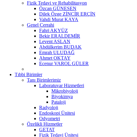
Fizik Tedavi ve Rehabilitasyon
Özcan GÜNESEN
Dilek Özge ZİNCİR ERÇİN
Vahdi Murat KAYA
Genel Cerrahi
Fahri AKYÜZ
Bekir ERALDEMİR
Levent ASLAN
Abdülkerim BUDAK
Emrah ULUDAĞ
Ahmet OKTAY
Ecenur VAROL GÜLER
Tıbbi Birimler
Tanı Birimlerimiz
Laboratuvar Hizmetleri
Mikrobiyoloji
Biyokimya
Pataloji
Radyoloji
Endoskopi Ünitesi
Odyometri
Özelikli Hizmetler
GETAT
Fizik Tedavi Ünitesi