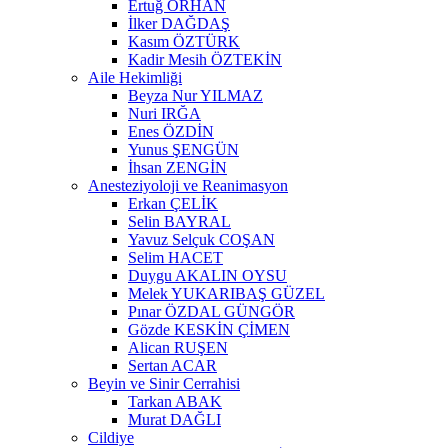
Ertuğ ORHAN
İlker DAĞDAŞ
Kasım ÖZTÜRK
Kadir Mesih ÖZTEKİN
Aile Hekimliği
Beyza Nur YILMAZ
Nuri IRĞA
Enes ÖZDİN
Yunus ŞENGÜN
İhsan ZENGİN
Anesteziyoloji ve Reanimasyon
Erkan ÇELİK
Selin BAYRAL
Yavuz Selçuk COŞAN
Selim HACET
Duygu AKALIN OYSU
Melek YUKARIBAŞ GÜZEL
Pınar ÖZDAL GÜNGÖR
Gözde KESKİN ÇİMEN
Alican RUŞEN
Sertan ACAR
Beyin ve Sinir Cerrahisi
Tarkan ABAK
Murat DAĞLI
Cildiye