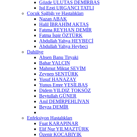
Gözde ULUTAŞ DEMİRBAŞ
Işıl Ezgi URGANCI TATLI
Çocuk Sağlığı ve Hastalıkları
Nazan ABAK
Halil İBRAHİM AKTAŞ
Fatıma REYHAN DEMİR
Fatma İspir ÖZTÜRK
Abdullah Yahya HEYBECİ
Abdullah Yahya Heybeci
Dahiliye
Ahsen Banu Tiryaki
Bahar YALÇIN
Mahmut Miktat SEVİM
Zeynep ŞENTÜRK
Yusuf HANAZAY
Yunus Emre YEŞİLBAŞ
Didem YILDIZ TOKSÖZ
Beytullah GÜNER
Anıl DEMİRPEHLİVAN
Beyza DEMİR
Enfeksiyon Hastalıkları
Fuat KARAPINAR
Elif Nur YILMAZTÜRK
Özenir KOCABIYIK