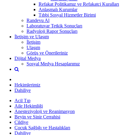
Refakat Politikamız ve Refakatçi Kuralları
Anlaşmalı Kurumlar
Tıbbi Sosyal Hizmetler Birimi
Randevu Al
Laboratuvar Tetkik Sonuçları
Radyoloji Rapor Sonuçları
İletişim ve Ulaşım
İletişim
Ulaşım
Görüş ve Önerileriniz
Dijital Medya
Sosyal Medya Hesaplarımız
Hekimlerimiz
Dahiliye
Acil Tıp
Aile Hekimliği
Anesteziyoloji ve Reanimasyon
Beyin ve Sinir Cerrahisi
Cildiye
Çocuk Sağlığı ve Hastalıkları
Dahiliye