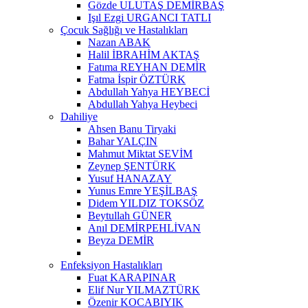
Gözde ULUTAŞ DEMİRBAŞ
Işıl Ezgi URGANCI TATLI
Çocuk Sağlığı ve Hastalıkları
Nazan ABAK
Halil İBRAHİM AKTAŞ
Fatıma REYHAN DEMİR
Fatma İspir ÖZTÜRK
Abdullah Yahya HEYBECİ
Abdullah Yahya Heybeci
Dahiliye
Ahsen Banu Tiryaki
Bahar YALÇIN
Mahmut Miktat SEVİM
Zeynep ŞENTÜRK
Yusuf HANAZAY
Yunus Emre YEŞİLBAŞ
Didem YILDIZ TOKSÖZ
Beytullah GÜNER
Anıl DEMİRPEHLİVAN
Beyza DEMİR
Enfeksiyon Hastalıkları
Fuat KARAPINAR
Elif Nur YILMAZTÜRK
Özenir KOCABIYIK