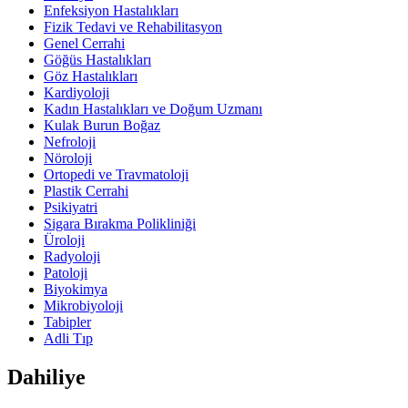
Enfeksiyon Hastalıkları
Fizik Tedavi ve Rehabilitasyon
Genel Cerrahi
Göğüs Hastalıkları
Göz Hastalıkları
Kardiyoloji
Kadın Hastalıkları ve Doğum Uzmanı
Kulak Burun Boğaz
Nefroloji
Nöroloji
Ortopedi ve Travmatoloji
Plastik Cerrahi
Psikiyatri
Sigara Bırakma Polikliniği
Üroloji
Radyoloji
Patoloji
Biyokimya
Mikrobiyoloji
Tabipler
Adli Tıp
Dahiliye