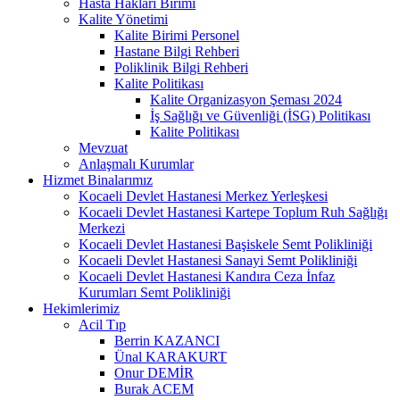
Hasta Hakları Birimi
Kalite Yönetimi
Kalite Birimi Personel
Hastane Bilgi Rehberi
Poliklinik Bilgi Rehberi
Kalite Politikası
Kalite Organizasyon Şeması 2024
İş Sağlığı ve Güvenliği (İSG) Politikası
Kalite Politikası
Mevzuat
Anlaşmalı Kurumlar
Hizmet Binalarımız
Kocaeli Devlet Hastanesi Merkez Yerleşkesi
Kocaeli Devlet Hastanesi Kartepe Toplum Ruh Sağlığı
Merkezi
Kocaeli Devlet Hastanesi Başiskele Semt Polikliniği
Kocaeli Devlet Hastanesi Sanayi Semt Polikliniği
Kocaeli Devlet Hastanesi Kandıra Ceza İnfaz
Kurumları Semt Polikliniği
Hekimlerimiz
Acil Tıp
Berrin KAZANCI
Ünal KARAKURT
Onur DEMİR
Burak ACEM