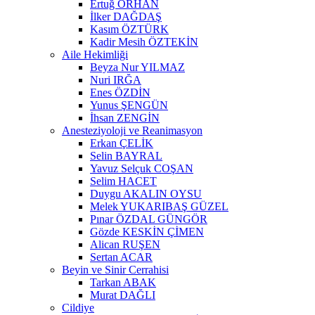
Ertuğ ORHAN
İlker DAĞDAŞ
Kasım ÖZTÜRK
Kadir Mesih ÖZTEKİN
Aile Hekimliği
Beyza Nur YILMAZ
Nuri IRĞA
Enes ÖZDİN
Yunus ŞENGÜN
İhsan ZENGİN
Anesteziyoloji ve Reanimasyon
Erkan ÇELİK
Selin BAYRAL
Yavuz Selçuk COŞAN
Selim HACET
Duygu AKALIN OYSU
Melek YUKARIBAŞ GÜZEL
Pınar ÖZDAL GÜNGÖR
Gözde KESKİN ÇİMEN
Alican RUŞEN
Sertan ACAR
Beyin ve Sinir Cerrahisi
Tarkan ABAK
Murat DAĞLI
Cildiye