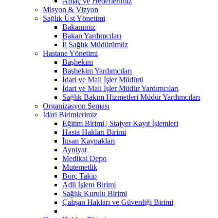
Amaç ve Hedeflerimiz
Misyon & Vizyon
Sağlık Üst Yönetimi
Bakanımız
Bakan Yardımcıları
İl Sağlık Müdürümüz
Hastane Yönetimi
Başhekim
Başhekim Yardımcıları
İdari ve Mali İşler Müdürü
İdari ve Mali İşler Müdür Yardımcıları
Sağlık Bakım Hizmetleri Müdür Yardımcıları
Organizasyon Şeması
İdari Birimlerimiz
Eğitim Birimi | Stajyer Kayıt İşlemleri
Hasta Hakları Birimi
İnsan Kaynakları
Ayniyat
Medikal Depo
Mutemetlik
Borç Takip
Adli İşlem Birimi
Sağlık Kurulu Birimi
Çalışan Hakları ve Güvenliği Birimi