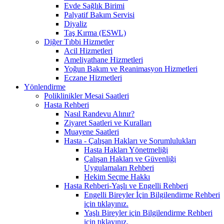
Evde Sağlık Birimi
Palyatif Bakım Servisi
Diyaliz
Taş Kırma (ESWL)
Diğer Tıbbi Hizmetler
Acil Hizmetleri
Ameliyathane Hizmetleri
Yoğun Bakım ve Reanimasyon Hizmetleri
Eczane Hizmetleri
Yönlendirme
Poliklinikler Mesai Saatleri
Hasta Rehberi
Nasıl Randevu Alınır?
Ziyaret Saatleri ve Kuralları
Muayene Saatleri
Hasta - Çalışan Hakları ve Sorumlulukları
Hasta Hakları Yönetmeliği
Çalışan Hakları ve Güvenliği
Uygulamaları Rehberi
Hekim Seçme Hakkı
Hasta Rehberi-Yaşlı ve Engelli Rehberi
Engelli Bireyler İçin Bilgilendirme Rehberi
için tıklayınız.
Yaşlı Bireyler için Bilgilendirme Rehberi
için tıklayınız.