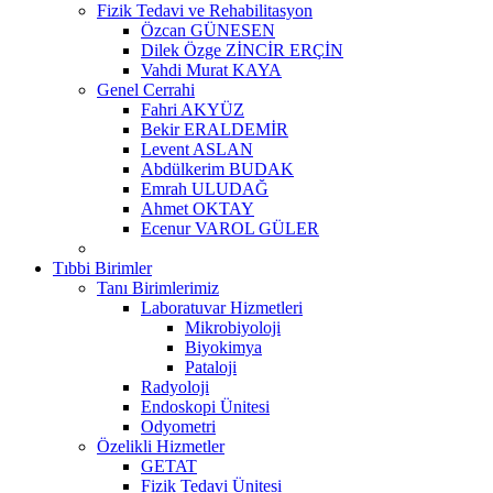
Fizik Tedavi ve Rehabilitasyon
Özcan GÜNESEN
Dilek Özge ZİNCİR ERÇİN
Vahdi Murat KAYA
Genel Cerrahi
Fahri AKYÜZ
Bekir ERALDEMİR
Levent ASLAN
Abdülkerim BUDAK
Emrah ULUDAĞ
Ahmet OKTAY
Ecenur VAROL GÜLER
Tıbbi Birimler
Tanı Birimlerimiz
Laboratuvar Hizmetleri
Mikrobiyoloji
Biyokimya
Pataloji
Radyoloji
Endoskopi Ünitesi
Odyometri
Özelikli Hizmetler
GETAT
Fizik Tedavi Ünitesi