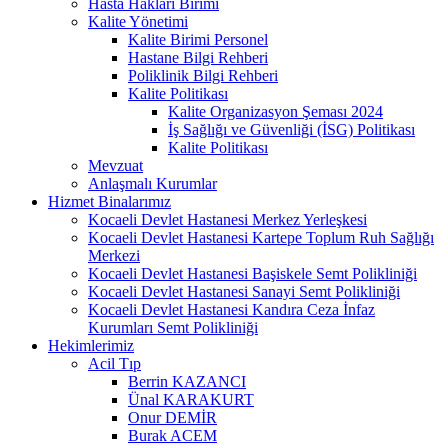
Hasta Hakları Birimi
Kalite Yönetimi
Kalite Birimi Personel
Hastane Bilgi Rehberi
Poliklinik Bilgi Rehberi
Kalite Politikası
Kalite Organizasyon Şeması 2024
İş Sağlığı ve Güvenliği (İSG) Politikası
Kalite Politikası
Mevzuat
Anlaşmalı Kurumlar
Hizmet Binalarımız
Kocaeli Devlet Hastanesi Merkez Yerleşkesi
Kocaeli Devlet Hastanesi Kartepe Toplum Ruh Sağlığı
Merkezi
Kocaeli Devlet Hastanesi Başiskele Semt Polikliniği
Kocaeli Devlet Hastanesi Sanayi Semt Polikliniği
Kocaeli Devlet Hastanesi Kandıra Ceza İnfaz
Kurumları Semt Polikliniği
Hekimlerimiz
Acil Tıp
Berrin KAZANCI
Ünal KARAKURT
Onur DEMİR
Burak ACEM