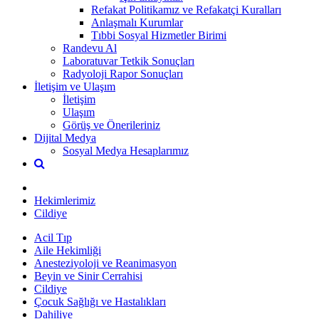
Refakat Politikamız ve Refakatçi Kuralları
Anlaşmalı Kurumlar
Tıbbi Sosyal Hizmetler Birimi
Randevu Al
Laboratuvar Tetkik Sonuçları
Radyoloji Rapor Sonuçları
İletişim ve Ulaşım
İletişim
Ulaşım
Görüş ve Önerileriniz
Dijital Medya
Sosyal Medya Hesaplarımız
Hekimlerimiz
Cildiye
Acil Tıp
Aile Hekimliği
Anesteziyoloji ve Reanimasyon
Beyin ve Sinir Cerrahisi
Cildiye
Çocuk Sağlığı ve Hastalıkları
Dahiliye