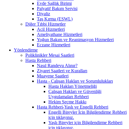
Evde Sağlık Birimi
Palyatif Bakım Servisi
Diyaliz
Taş Kırma (ESWL)
Diğer Tıbbi Hizmetler
Acil Hizmetleri
Ameliyathane Hizmetleri
Yoğun Bakım ve Reanimasyon Hizmetleri
Eczane Hizmetleri
Yönlendirme
Poliklinikler Mesai Saatleri
Hasta Rehberi
Nasıl Randevu Alınır?
Ziyaret Saatleri ve Kuralları
Muayene Saatleri
Hasta - Çalışan Hakları ve Sorumlulukları
Hasta Hakları Yönetmeliği
Çalışan Hakları ve Güvenliği
Uygulamaları Rehberi
Hekim Seçme Hakkı
Hasta Rehberi-Yaşlı ve Engelli Rehberi
Engelli Bireyler İçin Bilgilendirme Rehberi
için tıklayınız.
Yaşlı Bireyler için Bilgilendirme Rehberi
için tıklayınız.