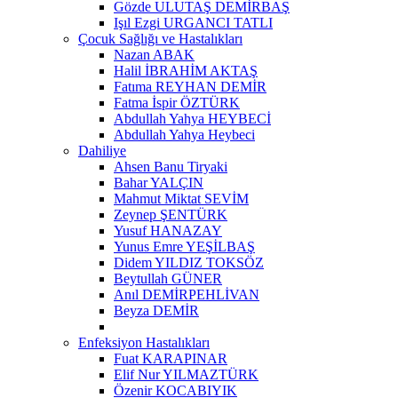
Gözde ULUTAŞ DEMİRBAŞ
Işıl Ezgi URGANCI TATLI
Çocuk Sağlığı ve Hastalıkları
Nazan ABAK
Halil İBRAHİM AKTAŞ
Fatıma REYHAN DEMİR
Fatma İspir ÖZTÜRK
Abdullah Yahya HEYBECİ
Abdullah Yahya Heybeci
Dahiliye
Ahsen Banu Tiryaki
Bahar YALÇIN
Mahmut Miktat SEVİM
Zeynep ŞENTÜRK
Yusuf HANAZAY
Yunus Emre YEŞİLBAŞ
Didem YILDIZ TOKSÖZ
Beytullah GÜNER
Anıl DEMİRPEHLİVAN
Beyza DEMİR
Enfeksiyon Hastalıkları
Fuat KARAPINAR
Elif Nur YILMAZTÜRK
Özenir KOCABIYIK