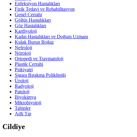
Enfeksiyon Hastalıkları
Fizik Tedavi ve Rehabilitasyon
Genel Cerrahi
Göğüs Hastalıkları
Göz Hastalıkları
Kardiyoloji
Kadın Hastalıkları ve Doğum Uzmanı
Kulak Burun Boğaz
Nefroloji
Nöroloji
Ortopedi ve Travmatoloji
Plastik Cerrahi
Psikiyatri
Sigara Bırakma Polikliniği
Üroloji
Radyoloji
Patoloji
Biyokimya
Mikrobiyoloji
Tabipler
Adli Tıp
Cildiye