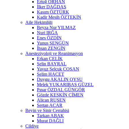
Ertuğ ORHAN
İlker DAĞDAŞ
Kasım ÖZTÜRK
Kadir Mesih ÖZTEKİN
Aile Hekimliği
Beyza Nur YILMAZ
Nuri IRĞA
Enes ÖZDİN
Yunus ŞENGÜN
İhsan ZENGİN
Anesteziyoloji ve Reanimasyon
Erkan ÇELİK
Selin BAYRAL
Yavuz Selçuk COŞAN
Selim HACET
Duygu AKALIN OYSU
Melek YUKARIBAŞ GÜZEL
Pınar ÖZDAL GÜNGÖR
Gözde KESKİN ÇİMEN
Alican RUŞEN
Sertan ACAR
Beyin ve Sinir Cerrahisi
Tarkan ABAK
Murat DAĞLI
Cildiye