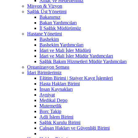
Amaç ve Hedeflerimiz
Misyon & Vizyon
Sağlık Üst Yönetimi
Bakanımız
Bakan Yardımcıları
İl Sağlık Müdürümüz
Hastane Yönetimi
Başhekim
Başhekim Yardımcıları
İdari ve Mali İşler Müdürü
İdari ve Mali İşler Müdür Yardımcıları
Sağlık Bakım Hizmetleri Müdür Yardımcıları
Organizasyon Şeması
İdari Birimlerimiz
Eğitim Birimi | Stajyer Kayıt İşlemleri
Hasta Hakları Birimi
İnsan Kaynakları
Ayniyat
Medikal Depo
Mutemetlik
Borç Takip
Adli İşlem Birimi
Sağlık Kurulu Birimi
Çalışan Hakları ve Güvenliği Birimi