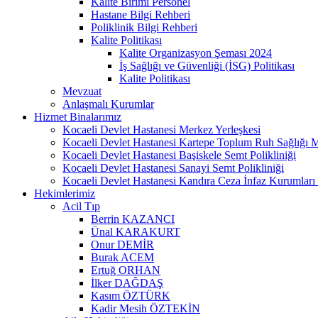
Kalite Birimi Personel
Hastane Bilgi Rehberi
Poliklinik Bilgi Rehberi
Kalite Politikası
Kalite Organizasyon Şeması 2024
İş Sağlığı ve Güvenliği (İSG) Politikası
Kalite Politikası
Mevzuat
Anlaşmalı Kurumlar
Hizmet Binalarımız
Kocaeli Devlet Hastanesi Merkez Yerleşkesi
Kocaeli Devlet Hastanesi Kartepe Toplum Ruh Sağlığı 
Kocaeli Devlet Hastanesi Başiskele Semt Polikliniği
Kocaeli Devlet Hastanesi Sanayi Semt Polikliniği
Kocaeli Devlet Hastanesi Kandıra Ceza İnfaz Kurumları 
Hekimlerimiz
Acil Tıp
Berrin KAZANCI
Ünal KARAKURT
Onur DEMİR
Burak ACEM
Ertuğ ORHAN
İlker DAĞDAŞ
Kasım ÖZTÜRK
Kadir Mesih ÖZTEKİN