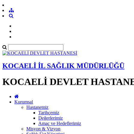
KOCAELİ İL SAĞLIK MÜDÜRLÜĞÜ
KOCAELİ DEVLET HASTANE
Kurumsal
Hastanemiz
Tarihçemiz
Değerlerimiz
Amaç ve Hedeflerimiz
Misyon & Vizyon