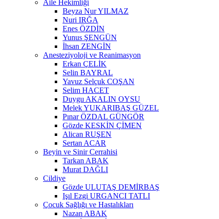
Aile Hekimliği
Beyza Nur YILMAZ
Nuri IRĞA
Enes ÖZDİN
Yunus ŞENGÜN
İhsan ZENGİN
Anesteziyoloji ve Reanimasyon
Erkan ÇELİK
Selin BAYRAL
Yavuz Selçuk COŞAN
Selim HACET
Duygu AKALIN OYSU
Melek YUKARIBAŞ GÜZEL
Pınar ÖZDAL GÜNGÖR
Gözde KESKİN ÇİMEN
Alican RUŞEN
Sertan ACAR
Beyin ve Sinir Cerrahisi
Tarkan ABAK
Murat DAĞLI
Cildiye
Gözde ULUTAŞ DEMİRBAŞ
Işıl Ezgi URGANCI TATLI
Çocuk Sağlığı ve Hastalıkları
Nazan ABAK