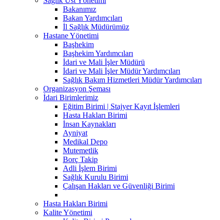
Sağlık Üst Yönetimi
Bakanımız
Bakan Yardımcıları
İl Sağlık Müdürümüz
Hastane Yönetimi
Başhekim
Başhekim Yardımcıları
İdari ve Mali İşler Müdürü
İdari ve Mali İşler Müdür Yardımcıları
Sağlık Bakım Hizmetleri Müdür Yardımcıları
Organizasyon Şeması
İdari Birimlerimiz
Eğitim Birimi | Stajyer Kayıt İşlemleri
Hasta Hakları Birimi
İnsan Kaynakları
Ayniyat
Medikal Depo
Mutemetlik
Borç Takip
Adli İşlem Birimi
Sağlık Kurulu Birimi
Çalışan Hakları ve Güvenliği Birimi
Hasta Hakları Birimi
Kalite Yönetimi