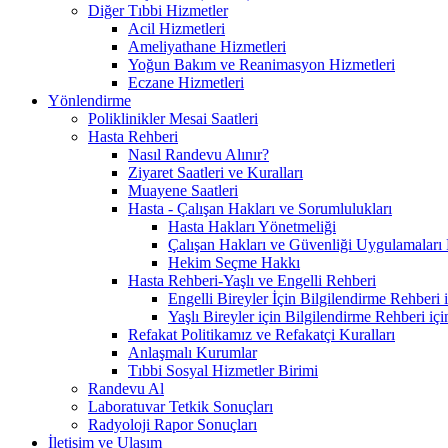
Diğer Tıbbi Hizmetler
Acil Hizmetleri
Ameliyathane Hizmetleri
Yoğun Bakım ve Reanimasyon Hizmetleri
Eczane Hizmetleri
Yönlendirme
Poliklinikler Mesai Saatleri
Hasta Rehberi
Nasıl Randevu Alınır?
Ziyaret Saatleri ve Kuralları
Muayene Saatleri
Hasta - Çalışan Hakları ve Sorumlulukları
Hasta Hakları Yönetmeliği
Çalışan Hakları ve Güvenliği Uygulamaları
Hekim Seçme Hakkı
Hasta Rehberi-Yaşlı ve Engelli Rehberi
Engelli Bireyler İçin Bilgilendirme Rehberi iç
Yaşlı Bireyler için Bilgilendirme Rehberi için
Refakat Politikamız ve Refakatçi Kuralları
Anlaşmalı Kurumlar
Tıbbi Sosyal Hizmetler Birimi
Randevu Al
Laboratuvar Tetkik Sonuçları
Radyoloji Rapor Sonuçları
İletişim ve Ulaşım