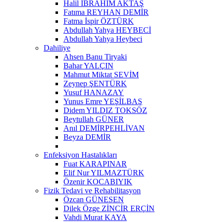
Halil İBRAHİM AKTAŞ
Fatıma REYHAN DEMİR
Fatma İspir ÖZTÜRK
Abdullah Yahya HEYBECİ
Abdullah Yahya Heybeci
Dahiliye
Ahsen Banu Tiryaki
Bahar YALÇIN
Mahmut Miktat SEVİM
Zeynep ŞENTÜRK
Yusuf HANAZAY
Yunus Emre YEŞİLBAŞ
Didem YILDIZ TOKSÖZ
Beytullah GÜNER
Anıl DEMİRPEHLİVAN
Beyza DEMİR
Enfeksiyon Hastalıkları
Fuat KARAPINAR
Elif Nur YILMAZTÜRK
Özenir KOCABIYIK
Fizik Tedavi ve Rehabilitasyon
Özcan GÜNESEN
Dilek Özge ZİNCİR ERÇİN
Vahdi Murat KAYA