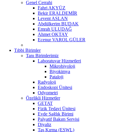
Genel Cerrahi
Fahri AKYÜZ
Bekir ERALDEMİR
Levent ASLAN
Abdülkerim BUDAK
Emrah ULUDAĞ
Ahmet OKTAY
Ecenur VAROL GÜLER
Tıbbi Birimler
Tanı Birimlerimiz
Laboratuvar Hizmetleri
Mikrobiyoloji
Biyokimya
Pataloji
Radyoloji
Endoskopi Ünitesi
Odyometri
Özelikli Hizmetler
GETAT
Fizik Tedavi Ünitesi
Evde Sağlık Birimi
Palyatif Bakım Servisi
Diyaliz
Taş Kırma (ESWL)