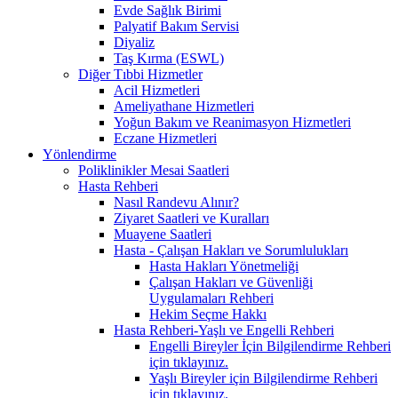
Evde Sağlık Birimi
Palyatif Bakım Servisi
Diyaliz
Taş Kırma (ESWL)
Diğer Tıbbi Hizmetler
Acil Hizmetleri
Ameliyathane Hizmetleri
Yoğun Bakım ve Reanimasyon Hizmetleri
Eczane Hizmetleri
Yönlendirme
Poliklinikler Mesai Saatleri
Hasta Rehberi
Nasıl Randevu Alınır?
Ziyaret Saatleri ve Kuralları
Muayene Saatleri
Hasta - Çalışan Hakları ve Sorumlulukları
Hasta Hakları Yönetmeliği
Çalışan Hakları ve Güvenliği
Uygulamaları Rehberi
Hekim Seçme Hakkı
Hasta Rehberi-Yaşlı ve Engelli Rehberi
Engelli Bireyler İçin Bilgilendirme Rehberi
için tıklayınız.
Yaşlı Bireyler için Bilgilendirme Rehberi
için tıklayınız.