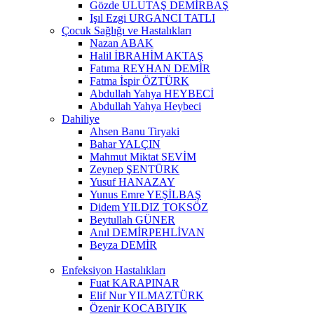
Gözde ULUTAŞ DEMİRBAŞ
Işıl Ezgi URGANCI TATLI
Çocuk Sağlığı ve Hastalıkları
Nazan ABAK
Halil İBRAHİM AKTAŞ
Fatıma REYHAN DEMİR
Fatma İspir ÖZTÜRK
Abdullah Yahya HEYBECİ
Abdullah Yahya Heybeci
Dahiliye
Ahsen Banu Tiryaki
Bahar YALÇIN
Mahmut Miktat SEVİM
Zeynep ŞENTÜRK
Yusuf HANAZAY
Yunus Emre YEŞİLBAŞ
Didem YILDIZ TOKSÖZ
Beytullah GÜNER
Anıl DEMİRPEHLİVAN
Beyza DEMİR
Enfeksiyon Hastalıkları
Fuat KARAPINAR
Elif Nur YILMAZTÜRK
Özenir KOCABIYIK