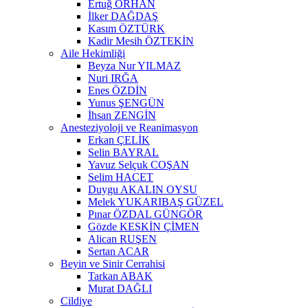
Ertuğ ORHAN
İlker DAĞDAŞ
Kasım ÖZTÜRK
Kadir Mesih ÖZTEKİN
Aile Hekimliği
Beyza Nur YILMAZ
Nuri IRĞA
Enes ÖZDİN
Yunus ŞENGÜN
İhsan ZENGİN
Anesteziyoloji ve Reanimasyon
Erkan ÇELİK
Selin BAYRAL
Yavuz Selçuk COŞAN
Selim HACET
Duygu AKALIN OYSU
Melek YUKARIBAŞ GÜZEL
Pınar ÖZDAL GÜNGÖR
Gözde KESKİN ÇİMEN
Alican RUŞEN
Sertan ACAR
Beyin ve Sinir Cerrahisi
Tarkan ABAK
Murat DAĞLI
Cildiye