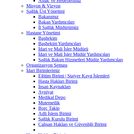
Amaç ve Hedeflerimiz
Misyon & Vizyon
Sağlık Üst Yönetimi
Bakanımız
Bakan Yardımcıları
İl Sağlık Müdürümüz
Hastane Yönetimi
Başhekim
Başhekim Yardımcıları
İdari ve Mali İşler Müdürü
İdari ve Mali İşler Müdür Yardımcıları
Sağlık Bakım Hizmetleri Müdür Yardımcıları
Organizasyon Şeması
İdari Birimlerimiz
Eğitim Birimi | Stajyer Kayıt İşlemleri
Hasta Hakları Birimi
İnsan Kaynakları
Ayniyat
Medikal Depo
Mutemetlik
Borç Takip
Adli İşlem Birimi
Sağlık Kurulu Birimi
Çalışan Hakları ve Güvenliği Birimi