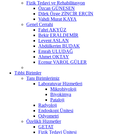
Fizik Tedavi ve Rehabilitasyon
Özcan GÜNESEN
Dilek Özge ZİNCİR ERÇİN
Vahdi Murat KAYA
Genel Cerrahi
Fahri AKYÜZ
Bekir ERALDEMİR
Levent ASLAN
Abdülkerim BUDAK
Emrah ULUDAĞ
Ahmet OKTAY
Ecenur VAROL GÜLER
Tıbbi Birimler
Tanı Birimlerimiz
Laboratuvar Hizmetleri
Mikrobiyoloji
Biyokimya
Pataloji
Radyoloji
Endoskopi Ünitesi
Odyometri
Özelikli Hizmetler
GETAT
Fizik Tedavi Ünitesi