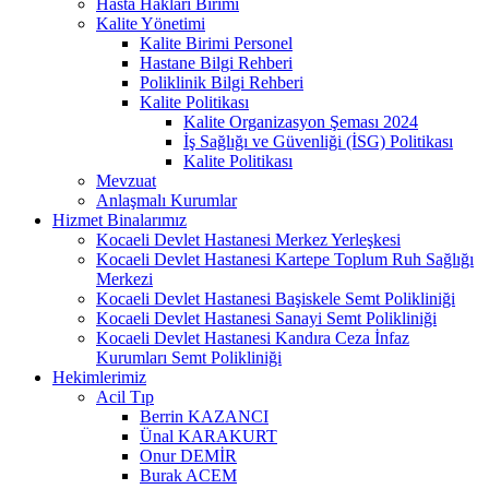
Hasta Hakları Birimi
Kalite Yönetimi
Kalite Birimi Personel
Hastane Bilgi Rehberi
Poliklinik Bilgi Rehberi
Kalite Politikası
Kalite Organizasyon Şeması 2024
İş Sağlığı ve Güvenliği (İSG) Politikası
Kalite Politikası
Mevzuat
Anlaşmalı Kurumlar
Hizmet Binalarımız
Kocaeli Devlet Hastanesi Merkez Yerleşkesi
Kocaeli Devlet Hastanesi Kartepe Toplum Ruh Sağlığı
Merkezi
Kocaeli Devlet Hastanesi Başiskele Semt Polikliniği
Kocaeli Devlet Hastanesi Sanayi Semt Polikliniği
Kocaeli Devlet Hastanesi Kandıra Ceza İnfaz
Kurumları Semt Polikliniği
Hekimlerimiz
Acil Tıp
Berrin KAZANCI
Ünal KARAKURT
Onur DEMİR
Burak ACEM