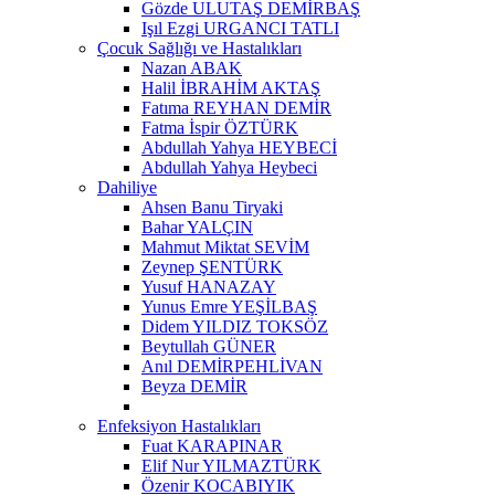
Gözde ULUTAŞ DEMİRBAŞ
Işıl Ezgi URGANCI TATLI
Çocuk Sağlığı ve Hastalıkları
Nazan ABAK
Halil İBRAHİM AKTAŞ
Fatıma REYHAN DEMİR
Fatma İspir ÖZTÜRK
Abdullah Yahya HEYBECİ
Abdullah Yahya Heybeci
Dahiliye
Ahsen Banu Tiryaki
Bahar YALÇIN
Mahmut Miktat SEVİM
Zeynep ŞENTÜRK
Yusuf HANAZAY
Yunus Emre YEŞİLBAŞ
Didem YILDIZ TOKSÖZ
Beytullah GÜNER
Anıl DEMİRPEHLİVAN
Beyza DEMİR
Enfeksiyon Hastalıkları
Fuat KARAPINAR
Elif Nur YILMAZTÜRK
Özenir KOCABIYIK