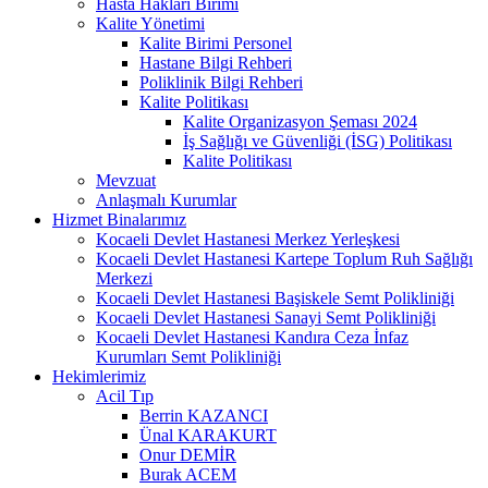
Hasta Hakları Birimi
Kalite Yönetimi
Kalite Birimi Personel
Hastane Bilgi Rehberi
Poliklinik Bilgi Rehberi
Kalite Politikası
Kalite Organizasyon Şeması 2024
İş Sağlığı ve Güvenliği (İSG) Politikası
Kalite Politikası
Mevzuat
Anlaşmalı Kurumlar
Hizmet Binalarımız
Kocaeli Devlet Hastanesi Merkez Yerleşkesi
Kocaeli Devlet Hastanesi Kartepe Toplum Ruh Sağlığı
Merkezi
Kocaeli Devlet Hastanesi Başiskele Semt Polikliniği
Kocaeli Devlet Hastanesi Sanayi Semt Polikliniği
Kocaeli Devlet Hastanesi Kandıra Ceza İnfaz
Kurumları Semt Polikliniği
Hekimlerimiz
Acil Tıp
Berrin KAZANCI
Ünal KARAKURT
Onur DEMİR
Burak ACEM