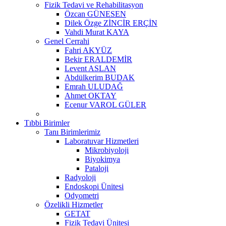
Fizik Tedavi ve Rehabilitasyon
Özcan GÜNESEN
Dilek Özge ZİNCİR ERÇİN
Vahdi Murat KAYA
Genel Cerrahi
Fahri AKYÜZ
Bekir ERALDEMİR
Levent ASLAN
Abdülkerim BUDAK
Emrah ULUDAĞ
Ahmet OKTAY
Ecenur VAROL GÜLER
Tıbbi Birimler
Tanı Birimlerimiz
Laboratuvar Hizmetleri
Mikrobiyoloji
Biyokimya
Pataloji
Radyoloji
Endoskopi Ünitesi
Odyometri
Özelikli Hizmetler
GETAT
Fizik Tedavi Ünitesi