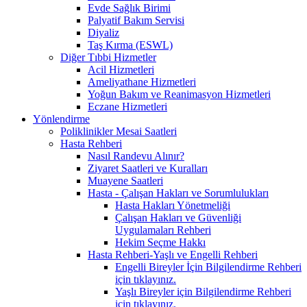
Evde Sağlık Birimi
Palyatif Bakım Servisi
Diyaliz
Taş Kırma (ESWL)
Diğer Tıbbi Hizmetler
Acil Hizmetleri
Ameliyathane Hizmetleri
Yoğun Bakım ve Reanimasyon Hizmetleri
Eczane Hizmetleri
Yönlendirme
Poliklinikler Mesai Saatleri
Hasta Rehberi
Nasıl Randevu Alınır?
Ziyaret Saatleri ve Kuralları
Muayene Saatleri
Hasta - Çalışan Hakları ve Sorumlulukları
Hasta Hakları Yönetmeliği
Çalışan Hakları ve Güvenliği
Uygulamaları Rehberi
Hekim Seçme Hakkı
Hasta Rehberi-Yaşlı ve Engelli Rehberi
Engelli Bireyler İçin Bilgilendirme Rehberi
için tıklayınız.
Yaşlı Bireyler için Bilgilendirme Rehberi
için tıklayınız.