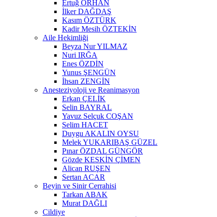
Ertuğ ORHAN
İlker DAĞDAŞ
Kasım ÖZTÜRK
Kadir Mesih ÖZTEKİN
Aile Hekimliği
Beyza Nur YILMAZ
Nuri IRĞA
Enes ÖZDİN
Yunus ŞENGÜN
İhsan ZENGİN
Anesteziyoloji ve Reanimasyon
Erkan ÇELİK
Selin BAYRAL
Yavuz Selçuk COŞAN
Selim HACET
Duygu AKALIN OYSU
Melek YUKARIBAŞ GÜZEL
Pınar ÖZDAL GÜNGÖR
Gözde KESKİN ÇİMEN
Alican RUŞEN
Sertan ACAR
Beyin ve Sinir Cerrahisi
Tarkan ABAK
Murat DAĞLI
Cildiye