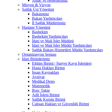
Amaç ve Hedeflerimiz
Misyon & Vizyon
Sağlık Üst Yönetimi
Bakanımız
Bakan Yardımcıları
İl Sağlık Müdürümüz
Hastane Yönetimi
Başhekim
Başhekim Yardımcıları
İdari ve Mali İşler Müdürü
İdari ve Mali İşler Müdür Yardımcıları
Sağlık Bakım Hizmetleri Müdür Yardımcıları
Organizasyon Şeması
İdari Birimlerimiz
Eğitim Birimi | Stajyer Kayıt İşlemleri
Hasta Hakları Birimi
İnsan Kaynakları
Ayniyat
Medikal Depo
Mutemetlik
Borç Takip
Adli İşlem Birimi
Sağlık Kurulu Birimi
Çalışan Hakları ve Güvenliği Birimi