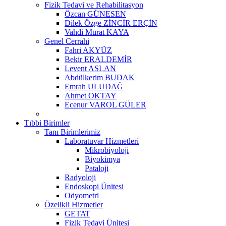
Fizik Tedavi ve Rehabilitasyon
Özcan GÜNESEN
Dilek Özge ZİNCİR ERÇİN
Vahdi Murat KAYA
Genel Cerrahi
Fahri AKYÜZ
Bekir ERALDEMİR
Levent ASLAN
Abdülkerim BUDAK
Emrah ULUDAĞ
Ahmet OKTAY
Ecenur VAROL GÜLER
Tıbbi Birimler
Tanı Birimlerimiz
Laboratuvar Hizmetleri
Mikrobiyoloji
Biyokimya
Pataloji
Radyoloji
Endoskopi Ünitesi
Odyometri
Özelikli Hizmetler
GETAT
Fizik Tedavi Ünitesi