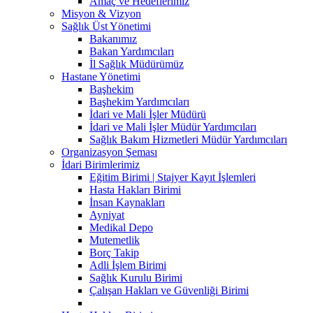
Amaç ve Hedeflerimiz
Misyon & Vizyon
Sağlık Üst Yönetimi
Bakanımız
Bakan Yardımcıları
İl Sağlık Müdürümüz
Hastane Yönetimi
Başhekim
Başhekim Yardımcıları
İdari ve Mali İşler Müdürü
İdari ve Mali İşler Müdür Yardımcıları
Sağlık Bakım Hizmetleri Müdür Yardımcıları
Organizasyon Şeması
İdari Birimlerimiz
Eğitim Birimi | Stajyer Kayıt İşlemleri
Hasta Hakları Birimi
İnsan Kaynakları
Ayniyat
Medikal Depo
Mutemetlik
Borç Takip
Adli İşlem Birimi
Sağlık Kurulu Birimi
Çalışan Hakları ve Güvenliği Birimi