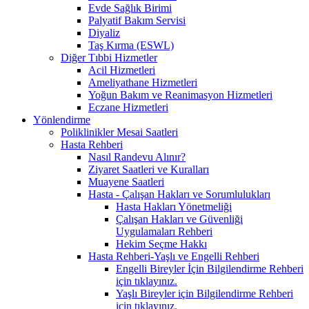
Evde Sağlık Birimi
Palyatif Bakım Servisi
Diyaliz
Taş Kırma (ESWL)
Diğer Tıbbi Hizmetler
Acil Hizmetleri
Ameliyathane Hizmetleri
Yoğun Bakım ve Reanimasyon Hizmetleri
Eczane Hizmetleri
Yönlendirme
Poliklinikler Mesai Saatleri
Hasta Rehberi
Nasıl Randevu Alınır?
Ziyaret Saatleri ve Kuralları
Muayene Saatleri
Hasta - Çalışan Hakları ve Sorumlulukları
Hasta Hakları Yönetmeliği
Çalışan Hakları ve Güvenliği
Uygulamaları Rehberi
Hekim Seçme Hakkı
Hasta Rehberi-Yaşlı ve Engelli Rehberi
Engelli Bireyler İçin Bilgilendirme Rehberi
için tıklayınız.
Yaşlı Bireyler için Bilgilendirme Rehberi
için tıklayınız.