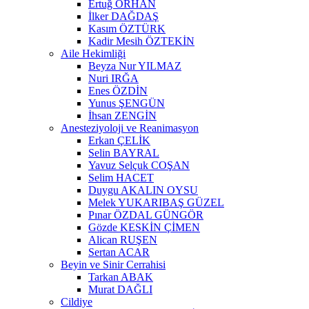
Ertuğ ORHAN
İlker DAĞDAŞ
Kasım ÖZTÜRK
Kadir Mesih ÖZTEKİN
Aile Hekimliği
Beyza Nur YILMAZ
Nuri IRĞA
Enes ÖZDİN
Yunus ŞENGÜN
İhsan ZENGİN
Anesteziyoloji ve Reanimasyon
Erkan ÇELİK
Selin BAYRAL
Yavuz Selçuk COŞAN
Selim HACET
Duygu AKALIN OYSU
Melek YUKARIBAŞ GÜZEL
Pınar ÖZDAL GÜNGÖR
Gözde KESKİN ÇİMEN
Alican RUŞEN
Sertan ACAR
Beyin ve Sinir Cerrahisi
Tarkan ABAK
Murat DAĞLI
Cildiye