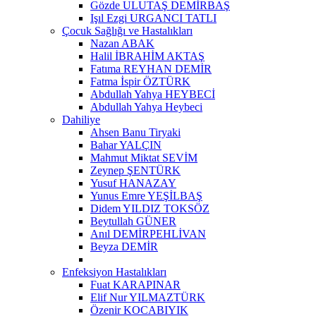
Gözde ULUTAŞ DEMİRBAŞ
Işıl Ezgi URGANCI TATLI
Çocuk Sağlığı ve Hastalıkları
Nazan ABAK
Halil İBRAHİM AKTAŞ
Fatıma REYHAN DEMİR
Fatma İspir ÖZTÜRK
Abdullah Yahya HEYBECİ
Abdullah Yahya Heybeci
Dahiliye
Ahsen Banu Tiryaki
Bahar YALÇIN
Mahmut Miktat SEVİM
Zeynep ŞENTÜRK
Yusuf HANAZAY
Yunus Emre YEŞİLBAŞ
Didem YILDIZ TOKSÖZ
Beytullah GÜNER
Anıl DEMİRPEHLİVAN
Beyza DEMİR
Enfeksiyon Hastalıkları
Fuat KARAPINAR
Elif Nur YILMAZTÜRK
Özenir KOCABIYIK