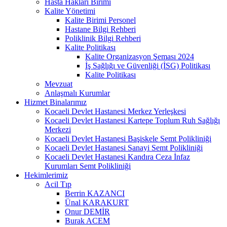
Hasta Hakları Birimi
Kalite Yönetimi
Kalite Birimi Personel
Hastane Bilgi Rehberi
Poliklinik Bilgi Rehberi
Kalite Politikası
Kalite Organizasyon Şeması 2024
İş Sağlığı ve Güvenliği (İSG) Politikası
Kalite Politikası
Mevzuat
Anlaşmalı Kurumlar
Hizmet Binalarımız
Kocaeli Devlet Hastanesi Merkez Yerleşkesi
Kocaeli Devlet Hastanesi Kartepe Toplum Ruh Sağlığı
Merkezi
Kocaeli Devlet Hastanesi Başiskele Semt Polikliniği
Kocaeli Devlet Hastanesi Sanayi Semt Polikliniği
Kocaeli Devlet Hastanesi Kandıra Ceza İnfaz
Kurumları Semt Polikliniği
Hekimlerimiz
Acil Tıp
Berrin KAZANCI
Ünal KARAKURT
Onur DEMİR
Burak ACEM