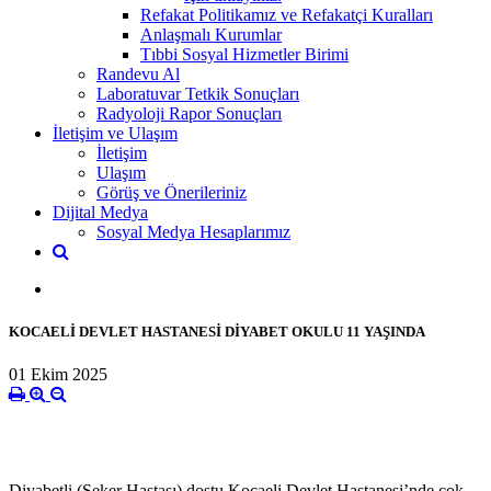
Refakat Politikamız ve Refakatçi Kuralları
Anlaşmalı Kurumlar
Tıbbi Sosyal Hizmetler Birimi
Randevu Al
Laboratuvar Tetkik Sonuçları
Radyoloji Rapor Sonuçları
İletişim ve Ulaşım
İletişim
Ulaşım
Görüş ve Önerileriniz
Dijital Medya
Sosyal Medya Hesaplarımız
KOCAELİ DEVLET HASTANESİ DİYABET OKULU 11 YAŞINDA
01 Ekim 2025
Diyabetli (Şeker Hastası) dostu Kocaeli Devlet Hastanesi’nde çok