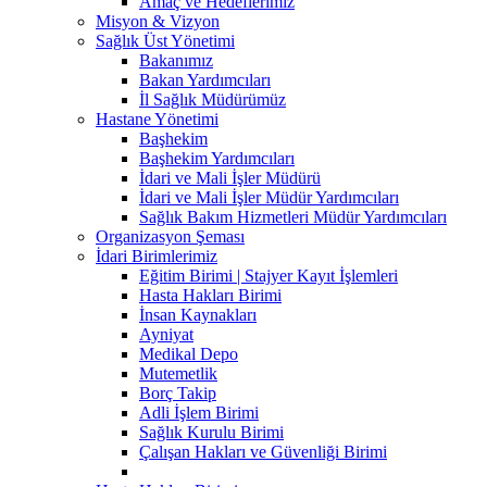
Amaç ve Hedeflerimiz
Misyon & Vizyon
Sağlık Üst Yönetimi
Bakanımız
Bakan Yardımcıları
İl Sağlık Müdürümüz
Hastane Yönetimi
Başhekim
Başhekim Yardımcıları
İdari ve Mali İşler Müdürü
İdari ve Mali İşler Müdür Yardımcıları
Sağlık Bakım Hizmetleri Müdür Yardımcıları
Organizasyon Şeması
İdari Birimlerimiz
Eğitim Birimi | Stajyer Kayıt İşlemleri
Hasta Hakları Birimi
İnsan Kaynakları
Ayniyat
Medikal Depo
Mutemetlik
Borç Takip
Adli İşlem Birimi
Sağlık Kurulu Birimi
Çalışan Hakları ve Güvenliği Birimi