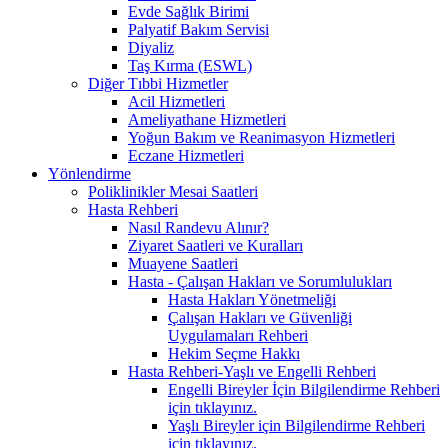
Evde Sağlık Birimi
Palyatif Bakım Servisi
Diyaliz
Taş Kırma (ESWL)
Diğer Tıbbi Hizmetler
Acil Hizmetleri
Ameliyathane Hizmetleri
Yoğun Bakım ve Reanimasyon Hizmetleri
Eczane Hizmetleri
Yönlendirme
Poliklinikler Mesai Saatleri
Hasta Rehberi
Nasıl Randevu Alınır?
Ziyaret Saatleri ve Kuralları
Muayene Saatleri
Hasta - Çalışan Hakları ve Sorumlulukları
Hasta Hakları Yönetmeliği
Çalışan Hakları ve Güvenliği
Uygulamaları Rehberi
Hekim Seçme Hakkı
Hasta Rehberi-Yaşlı ve Engelli Rehberi
Engelli Bireyler İçin Bilgilendirme Rehberi
için tıklayınız.
Yaşlı Bireyler için Bilgilendirme Rehberi
için tıklayınız.