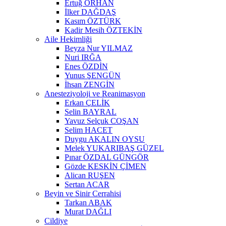
Ertuğ ORHAN
İlker DAĞDAŞ
Kasım ÖZTÜRK
Kadir Mesih ÖZTEKİN
Aile Hekimliği
Beyza Nur YILMAZ
Nuri IRĞA
Enes ÖZDİN
Yunus ŞENGÜN
İhsan ZENGİN
Anesteziyoloji ve Reanimasyon
Erkan ÇELİK
Selin BAYRAL
Yavuz Selçuk COŞAN
Selim HACET
Duygu AKALIN OYSU
Melek YUKARIBAŞ GÜZEL
Pınar ÖZDAL GÜNGÖR
Gözde KESKİN ÇİMEN
Alican RUŞEN
Sertan ACAR
Beyin ve Sinir Cerrahisi
Tarkan ABAK
Murat DAĞLI
Cildiye