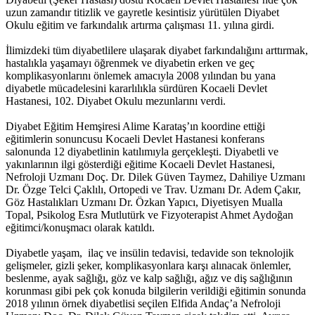
uzun zamandır titizlik ve gayretle kesintisiz yürütülen Diyabet
Okulu eğitim ve farkındalık artırma çalışması 11. yılına girdi.
İlimizdeki tüm diyabetlilere ulaşarak diyabet farkındalığını arttırmak,
hastalıkla yaşamayı öğrenmek ve diyabetin erken ve geç
komplikasyonlarını önlemek amacıyla 2008 yılından bu yana
diyabetle mücadelesini kararlılıkla sürdüren Kocaeli Devlet
Hastanesi, 102. Diyabet Okulu mezunlarını verdi.
Diyabet Eğitim Hemşiresi Alime Karataş’ın koordine ettiği
eğitimlerin sonuncusu Kocaeli Devlet Hastanesi konferans
salonunda 12 diyabetlinin katılımıyla gerçekleşti. Diyabetli ve
yakınlarının ilgi gösterdiği eğitime Kocaeli Devlet Hastanesi,
Nefroloji Uzmanı Doç. Dr. Dilek Güven Taymez, Dahiliye Uzmanı
Dr. Özge Telci Çaklılı, Ortopedi ve Trav. Uzmanı Dr. Adem Çakır,
Göz Hastalıkları Uzmanı Dr. Özkan Yapıcı, Diyetisyen Mualla
Topal, Psikolog Esra Mutlutürk ve Fizyoterapist Ahmet Aydoğan
eğitimci/konuşmacı olarak katıldı.
Diyabetle yaşam, ilaç ve insülin tedavisi, tedavide son teknolojik
gelişmeler, gizli şeker, komplikasyonlara karşı alınacak önlemler,
beslenme, ayak sağlığı, göz ve kalp sağlığı, ağız ve diş sağlığının
korunması gibi pek çok konuda bilgilerin verildiği eğitimin sonunda
2018 yılının örnek diyabetlisi seçilen Elfida Andaç’a Nefroloji