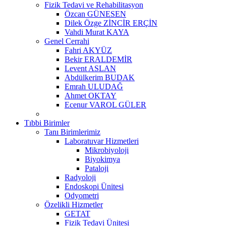
Fizik Tedavi ve Rehabilitasyon
Özcan GÜNESEN
Dilek Özge ZİNCİR ERÇİN
Vahdi Murat KAYA
Genel Cerrahi
Fahri AKYÜZ
Bekir ERALDEMİR
Levent ASLAN
Abdülkerim BUDAK
Emrah ULUDAĞ
Ahmet OKTAY
Ecenur VAROL GÜLER
Tıbbi Birimler
Tanı Birimlerimiz
Laboratuvar Hizmetleri
Mikrobiyoloji
Biyokimya
Pataloji
Radyoloji
Endoskopi Ünitesi
Odyometri
Özelikli Hizmetler
GETAT
Fizik Tedavi Ünitesi