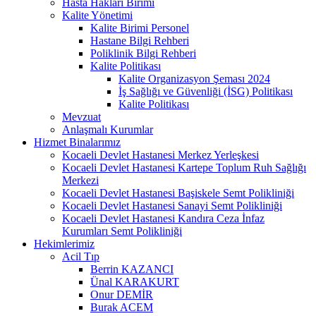
Hasta Hakları Birimi
Kalite Yönetimi
Kalite Birimi Personel
Hastane Bilgi Rehberi
Poliklinik Bilgi Rehberi
Kalite Politikası
Kalite Organizasyon Şeması 2024
İş Sağlığı ve Güvenliği (İSG) Politikası
Kalite Politikası
Mevzuat
Anlaşmalı Kurumlar
Hizmet Binalarımız
Kocaeli Devlet Hastanesi Merkez Yerleşkesi
Kocaeli Devlet Hastanesi Kartepe Toplum Ruh Sağlığı
Merkezi
Kocaeli Devlet Hastanesi Başiskele Semt Polikliniği
Kocaeli Devlet Hastanesi Sanayi Semt Polikliniği
Kocaeli Devlet Hastanesi Kandıra Ceza İnfaz
Kurumları Semt Polikliniği
Hekimlerimiz
Acil Tıp
Berrin KAZANCI
Ünal KARAKURT
Onur DEMİR
Burak ACEM