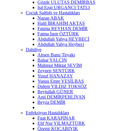
Gözde ULUTAŞ DEMİRBAŞ
Işıl Ezgi URGANCI TATLI
Çocuk Sağlığı ve Hastalıkları
Nazan ABAK
Halil İBRAHİM AKTAŞ
Fatıma REYHAN DEMİR
Fatma İspir ÖZTÜRK
Abdullah Yahya HEYBECİ
Abdullah Yahya Heybeci
Dahiliye
Ahsen Banu Tiryaki
Bahar YALÇIN
Mahmut Miktat SEVİM
Zeynep ŞENTÜRK
Yusuf HANAZAY
Yunus Emre YEŞİLBAŞ
Didem YILDIZ TOKSÖZ
Beytullah GÜNER
Anıl DEMİRPEHLİVAN
Beyza DEMİR
Enfeksiyon Hastalıkları
Fuat KARAPINAR
Elif Nur YILMAZTÜRK
Özenir KOCABIYIK