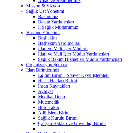
Amaç ve Hedeflerimiz
Misyon & Vizyon
Sağlık Üst Yönetimi
Bakanımız
Bakan Yardımcıları
İl Sağlık Müdürümüz
Hastane Yönetimi
Başhekim
Başhekim Yardımcıları
İdari ve Mali İşler Müdürü
İdari ve Mali İşler Müdür Yardımcıları
Sağlık Bakım Hizmetleri Müdür Yardımcıları
Organizasyon Şeması
İdari Birimlerimiz
Eğitim Birimi | Stajyer Kayıt İşlemleri
Hasta Hakları Birimi
İnsan Kaynakları
Ayniyat
Medikal Depo
Mutemetlik
Borç Takip
Adli İşlem Birimi
Sağlık Kurulu Birimi
Çalışan Hakları ve Güvenliği Birimi