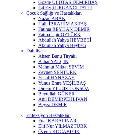
Gözde ULUTAŞ DEMİRBAŞ
Işıl Ezgi URGANCI TATLI
Çocuk Sağlığı ve Hastalıkları
Nazan ABAK
Halil İBRAHİM AKTAŞ
Fatıma REYHAN DEMİR
Fatma İspir ÖZTÜRK
Abdullah Yahya HEYBECİ
Abdullah Yahya Heybeci
Dahiliye
Ahsen Banu Tiryaki
Bahar YALÇIN
Mahmut Miktat SEVİM
Zeynep ŞENTÜRK
Yusuf HANAZAY
Yunus Emre YEŞİLBAŞ
Didem YILDIZ TOKSÖZ
Beytullah GÜNER
Anıl DEMİRPEHLİVAN
Beyza DEMİR
Enfeksiyon Hastalıkları
Fuat KARAPINAR
Elif Nur YILMAZTÜRK
Özenir KOCABIYIK