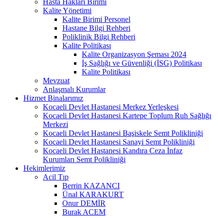
Hasta Hakları Birimi
Kalite Yönetimi
Kalite Birimi Personel
Hastane Bilgi Rehberi
Poliklinik Bilgi Rehberi
Kalite Politikası
Kalite Organizasyon Şeması 2024
İş Sağlığı ve Güvenliği (İSG) Politikası
Kalite Politikası
Mevzuat
Anlaşmalı Kurumlar
Hizmet Binalarımız
Kocaeli Devlet Hastanesi Merkez Yerleşkesi
Kocaeli Devlet Hastanesi Kartepe Toplum Ruh Sağlığı
Merkezi
Kocaeli Devlet Hastanesi Başiskele Semt Polikliniği
Kocaeli Devlet Hastanesi Sanayi Semt Polikliniği
Kocaeli Devlet Hastanesi Kandıra Ceza İnfaz
Kurumları Semt Polikliniği
Hekimlerimiz
Acil Tıp
Berrin KAZANCI
Ünal KARAKURT
Onur DEMİR
Burak ACEM