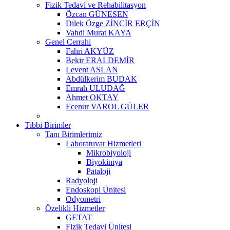
Fizik Tedavi ve Rehabilitasyon
Özcan GÜNESEN
Dilek Özge ZİNCİR ERÇİN
Vahdi Murat KAYA
Genel Cerrahi
Fahri AKYÜZ
Bekir ERALDEMİR
Levent ASLAN
Abdülkerim BUDAK
Emrah ULUDAĞ
Ahmet OKTAY
Ecenur VAROL GÜLER
Tıbbi Birimler
Tanı Birimlerimiz
Laboratuvar Hizmetleri
Mikrobiyoloji
Biyokimya
Pataloji
Radyoloji
Endoskopi Ünitesi
Odyometri
Özelikli Hizmetler
GETAT
Fizik Tedavi Ünitesi