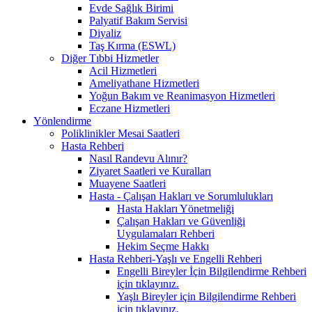
Evde Sağlık Birimi
Palyatif Bakım Servisi
Diyaliz
Taş Kırma (ESWL)
Diğer Tıbbi Hizmetler
Acil Hizmetleri
Ameliyathane Hizmetleri
Yoğun Bakım ve Reanimasyon Hizmetleri
Eczane Hizmetleri
Yönlendirme
Poliklinikler Mesai Saatleri
Hasta Rehberi
Nasıl Randevu Alınır?
Ziyaret Saatleri ve Kuralları
Muayene Saatleri
Hasta - Çalışan Hakları ve Sorumlulukları
Hasta Hakları Yönetmeliği
Çalışan Hakları ve Güvenliği
Uygulamaları Rehberi
Hekim Seçme Hakkı
Hasta Rehberi-Yaşlı ve Engelli Rehberi
Engelli Bireyler İçin Bilgilendirme Rehberi
için tıklayınız.
Yaşlı Bireyler için Bilgilendirme Rehberi
için tıklayınız.