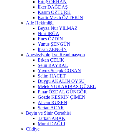
Ertuğ ORHAN
İlker DAĞDAŞ
Kasım ÖZTÜRK
Kadir Mesih ÖZTEKİN
Aile Hekimliği
Beyza Nur YILMAZ
Nuri IRĞA
Enes ÖZDİN
Yunus ŞENGÜN
İhsan ZENGİN
Anesteziyoloji ve Reanimasyon
Erkan ÇELİK
Selin BAYRAL
Yavuz Selçuk COŞAN
Selim HACET
Duygu AKALIN OYSU
Melek YUKARIBAŞ GÜZEL
Pınar ÖZDAL GÜNGÖR
Gözde KESKİN ÇİMEN
Alican RUŞEN
Sertan ACAR
Beyin ve Sinir Cerrahisi
Tarkan ABAK
Murat DAĞLI
Cildiye